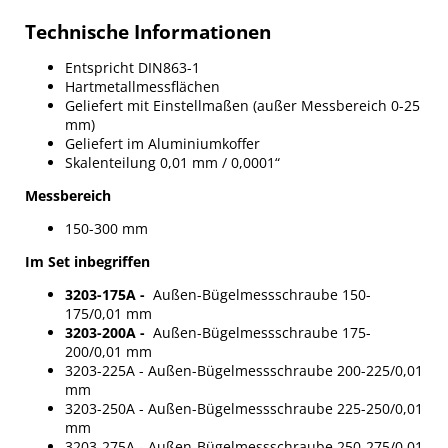
Technische Informationen
Entspricht DIN863-1
Hartmetallmessflächen
Geliefert mit Einstellmaßen (außer Messbereich 0-25
mm)
Geliefert im Aluminiumkoffer
Skalenteilung 0,01 mm / 0,0001“
Messbereich
150-300 mm
Im Set inbegriffen
3203-175A
-
Außen-Bügelmessschraube 150-
175/0,01 mm
3203-200A
-
Außen-Bügelmessschraube 175-
200/0,01 mm
3203-225A - Außen-Bügelmessschraube 200-225/0,01
mm
3203-250A - Außen-Bügelmessschraube 225-250/0,01
mm
3203-275A - Außen-Bügelmessschraube 250-275/0,01