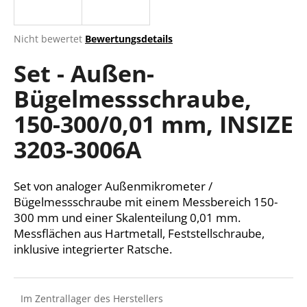
Die
Nicht bewertet
Bewertungsdetails
durchschnittliche
SUCHEN
Set - Außen-
Produktbewertung
ist
Bügelmessschraube,
0,0
von
W
150-300/0,01 mm, INSIZE
5
i
Sternen.
r
3203-3006A
e
m
Set von analoger Außenmikrometer /
p
f
Bügelmessschraube mit einem Messbereich 150-
e
300 mm und einer Skalenteilung 0,01 mm.
h
Messflächen aus Hartmetall, Feststellschraube,
l
inklusive integrierter Ratsche.
e
n
Im Zentrallager des Herstellers