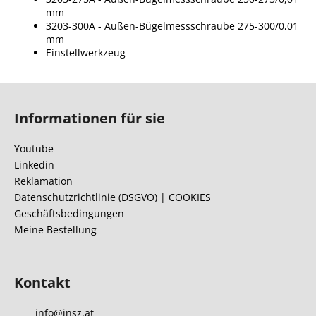
mm
3203-300A - Außen-Bügelmessschraube 275-300/0,01
mm
Einstellwerkzeug
F
u
Informationen für sie
ß
z
Youtube
e
Linkedin
i
Reklamation
l
Datenschutzrichtlinie (DSGVO) | COOKIES
Geschäftsbedingungen
e
Meine Bestellung
Kontakt
info
@
insz.at