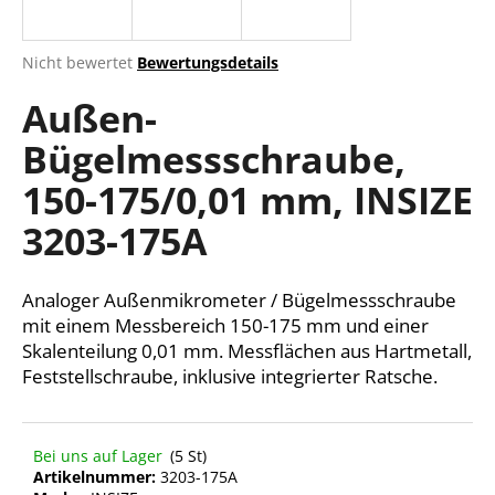
Die
Nicht bewertet
Bewertungsdetails
durchschnittliche
SUCHEN
Außen-
Produktbewertung
ist
Bügelmessschraube,
0,0
von
W
150-175/0,01 mm, INSIZE
5
i
Sternen.
r
3203-175A
e
m
Analoger Außenmikrometer / Bügelmessschraube
p
f
mit einem Messbereich 150-175 mm und einer
e
Skalenteilung 0,01 mm. Messflächen aus Hartmetall,
h
Feststellschraube, inklusive integrierter Ratsche.
l
e
n
Bei uns auf Lager
(5 St)
Artikelnummer:
3203-175A