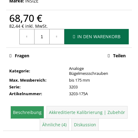
Marke:
INSIZE
68,70 €
82,44 € inkl. MwSt.
Verkaufspreis:
IN DEN WARENKORB
Fragen
Teilen
Analoge
Kategorie
:
Bügelmessschrauben
Max. Messbereich
:
bis 175 mm
Serie
:
3203
Artikelnummer
:
3203-175A
Beschreibung
Akkreditierte Kalibrierung | Zubehör
Ähnliche (4)
Diskussion