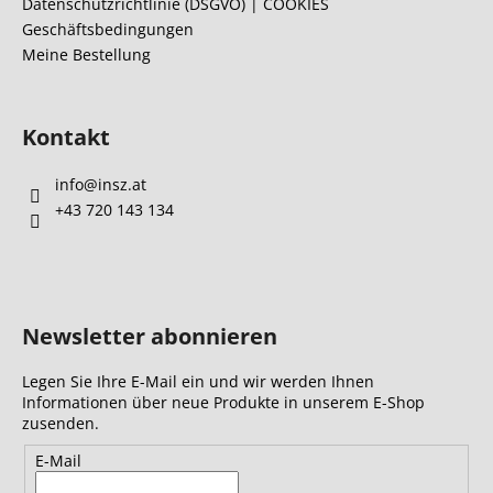
l
Datenschutzrichtlinie (DSGVO) | COOKIES
Geschäftsbedingungen
e
Meine Bestellung
Kontakt
info
@
insz.at
+43 720 143 134
Newsletter abonnieren
Legen Sie Ihre E-Mail ein und wir werden Ihnen
Informationen über neue Produkte in unserem E-Shop
zusenden.
E-Mail