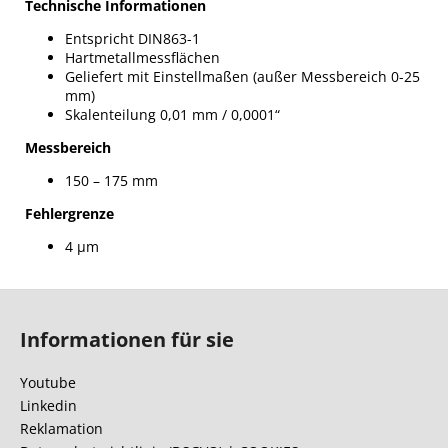
Technische Informationen
Entspricht DIN863-1
Hartmetallmessflächen
Geliefert mit Einstellmaßen (außer Messbereich 0-25
mm)
Skalenteilung 0,01 mm / 0,0001“
Messbereich
150 – 175 mm
Fehlergrenze
4 µm
F
u
Informationen für sie
ß
z
Youtube
e
Linkedin
i
Reklamation