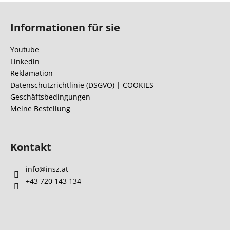
F
u
Informationen für sie
ß
z
Youtube
e
Linkedin
i
Reklamation
l
Datenschutzrichtlinie (DSGVO) | COOKIES
Geschäftsbedingungen
e
Meine Bestellung
Kontakt
info
@
insz.at
+43 720 143 134