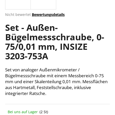
Die
Nicht bewertet
Bewertungsdetails
durchschnittliche
SUCHEN
Set - Außen-
Produktbewertung
ist
Bügelmessschraube, 0-
0,0
von
W
75/0,01 mm, INSIZE
5
i
Sternen.
r
3203-753A
e
m
Set von analoger Außenmikrometer /
p
f
Bügelmessschraube mit einem Messbereich 0-75
e
mm und einer Skalenteilung 0,01 mm. Messflächen
h
aus Hartmetall, Feststellschraube, inklusive
l
integrierter Ratsche.
e
n
Bei uns auf Lager
(2 St)