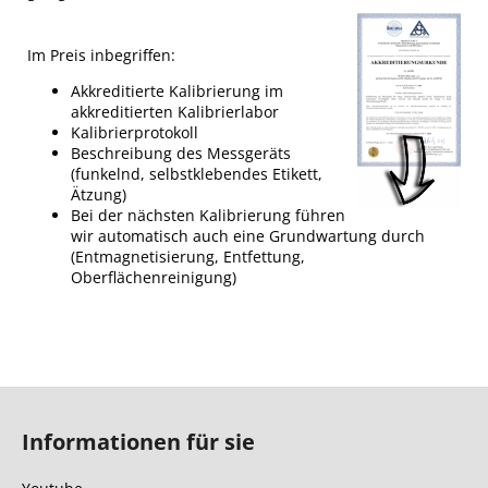
Im Preis inbegriffen:
Akkreditierte Kalibrierung im
akkreditierten Kalibrierlabor
Kalibrierprotokoll
Beschreibung des Messgeräts
(funkelnd, selbstklebendes Etikett,
Ätzung)
Bei der nächsten Kalibrierung führen
wir automatisch auch eine Grundwartung durch
(Entmagnetisierung, Entfettung,
Oberflächenreinigung)
F
u
Informationen für sie
ß
z