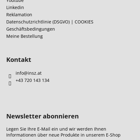
Youtube
e
Linkedin
i
Reklamation
l
Datenschutzrichtlinie (DSGVO) | COOKIES
Geschäftsbedingungen
e
Meine Bestellung
Kontakt
info
@
insz.at
+43 720 143 134
Newsletter abonnieren
Legen Sie Ihre E-Mail ein und wir werden Ihnen
Informationen über neue Produkte in unserem E-Shop