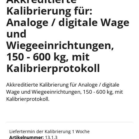
ist
Kalibrierung für:
0,0
von
Analoge / digitale Wage
5
SUCHEN
Sternen.
und
Wiegeeinrichtungen,
W
150 - 600 kg, mit
i
r
Kalibrierprotokoll
e
m
p
Akkreditierte Kalibrierung für Analoge / digitale
f
Wage und Wiegeeinrichtungen, 150 - 600 kg, mit
e
Kalibrierprotokoll.
h
l
e
n
Liefertermin der Kalibrierung 1 Woche
Artikelnummer:
13.1.3