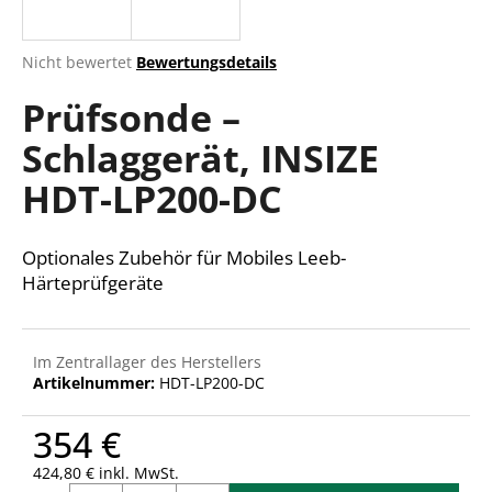
Die
Nicht bewertet
Bewertungsdetails
durchschnittliche
SUCHEN
Prüfsonde –
Produktbewertung
ist
Schlaggerät, INSIZE
0,0
von
W
HDT-LP200-DC
5
i
Sternen.
r
e
Optionales Zubehör für Mobiles Leeb-
m
Härteprüfgeräte
p
f
e
Im Zentrallager des Herstellers
h
Artikelnummer:
HDT-LP200-DC
l
e
354 €
n
424,80 € inkl. MwSt.