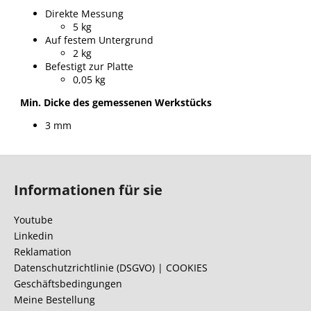
Direkte Messung
5 kg
Auf festem Untergrund
2 kg
Befestigt zur Platte
0,05 kg
Min. Dicke des gemessenen Werkstücks
3 mm
F
u
Informationen für sie
ß
z
Youtube
e
Linkedin
i
Reklamation
l
Datenschutzrichtlinie (DSGVO) | COOKIES
Geschäftsbedingungen
e
Meine Bestellung