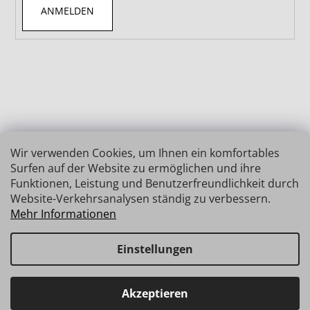
ANMELDEN
Wir verwenden Cookies, um Ihnen ein komfortables
Surfen auf der Website zu ermöglichen und ihre
Funktionen, Leistung und Benutzerfreundlichkeit durch
Website-Verkehrsanalysen ständig zu verbessern.
Mehr Informationen
Einstellungen
Erstellt von Shoptet
Copyright 2026
INSIZE | MESSTECHNIK
. Alle Rechte
Haben Sie Fragen? Wir stehen Ihnen gerne zur Verfügung →
Akzeptieren
vorbehalten.
schnelle Verbindung: info@insz.at