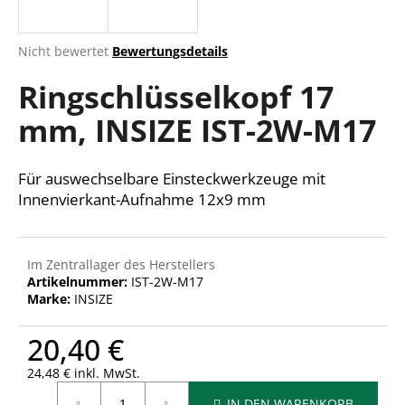
Die
Nicht bewertet
Bewertungsdetails
durchschnittliche
SUCHEN
Ringschlüsselkopf 17
Produktbewertung
ist
mm, INSIZE IST-2W-M17
0,0
von
W
5
i
Sternen.
Für auswechselbare Einsteckwerkzeuge mit
r
Innenvierkant-Aufnahme 12x9 mm
e
m
p
f
Im Zentrallager des Herstellers
Artikelnummer:
IST-2W-M17
e
Marke:
INSIZE
h
l
20,40 €
e
n
24,48 € inkl. MwSt.
Verkaufspreis:
IN DEN WARENKORB