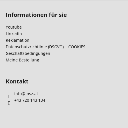
F
u
Informationen für sie
ß
z
Youtube
e
Linkedin
i
Reklamation
l
Datenschutzrichtlinie (DSGVO) | COOKIES
Geschäftsbedingungen
e
Meine Bestellung
Kontakt
info
@
insz.at
+43 720 143 134