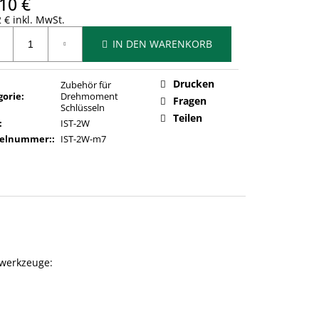
10 €
 € inkl. MwSt.
ufspreis:
IN DEN WARENKORB
Drucken
Zubehör für
gorie
:
Drehmoment
Fragen
Schlüsseln
Teilen
:
IST-2W
kelnummer:
:
IST-2W-m7
kwerkzeuge: