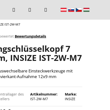
Suchen
Login
Warenkorb
IZE IST-2W-M7
bewertet
Bewertungsdetails
chnittliche
ngschlüsselkopf 7
ktbewertung
, INSIZE IST-2W-M7
n.
uswechselbare Einsteckwerkzeuge mit
nvierkant-Aufnahme 12x9 mm
entrallager des
Artikelnummer:
Marke:
ellers
IST-2W-M7
INSIZE