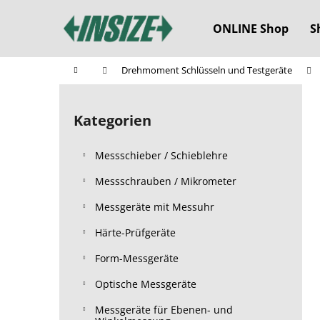
W
Zum
Inhalt
a
ONLINE Shop
S
springen
Zurück
Zurück
r
zum
zum
e
Startseite
Drehmoment Schlüsseln und Testgeräte
n
Einkaufen
Einkaufen
S
k
e
o
Kategorien
Kategorien
i
überspringen
r
t
b
Messschieber / Schieblehre
e
n
Messschrauben / Mikrometer
l
Messgeräte mit Messuhr
e
Härte-Prüfgeräte
i
s
Form-Messgeräte
t
Optische Messgeräte
e
Messgeräte für Ebenen- und