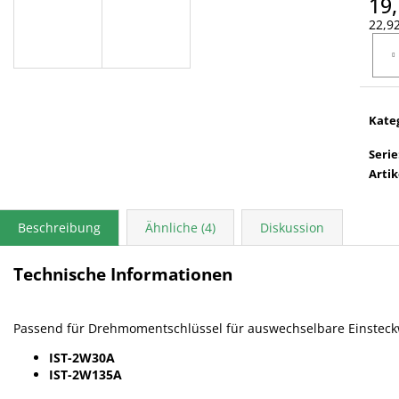
19,
22,92
Verka
Kate
Serie
Arti
Beschreibung
Ähnliche (4)
Diskussion
Technische Informationen
Passend für Drehmomentschlüssel für auswechselbare Einstec
IST-2W30A
IST-2W135A