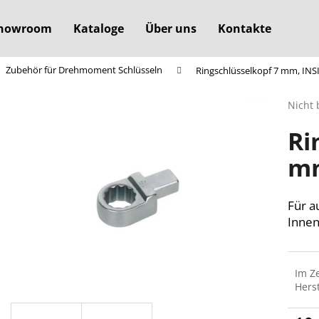
howroom
Kataloge
Über uns
Kontakte
Zubehör für Drehmoment Schlüsseln
Ringschlüsselkopf 7 mm, INS
Was suchen Sie?
Die
Nicht 
durchs
Ri
Produ
SUCHEN
ist
mm
0,0
von
5
Wir empfehlen
Sterne
Für a
Inne
Im Z
Herst