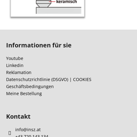
F
u
Informationen für sie
ß
z
Youtube
e
Linkedin
i
Reklamation
l
Datenschutzrichtlinie (DSGVO) | COOKIES
Geschäftsbedingungen
e
Meine Bestellung
Kontakt
info
@
insz.at
+43 720 143 134