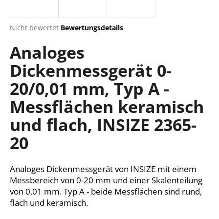
Die
Nicht bewertet
Bewertungsdetails
durchschnittliche
SUCHEN
Analoges
Produktbewertung
ist
Dickenmessgerät 0-
0,0
von
W
20/0,01 mm, Typ A -
5
i
Sternen.
r
Messflächen keramisch
e
und flach, INSIZE 2365-
m
p
20
f
e
h
Analoges Dickenmessgerät von INSIZE mit einem
l
Messbereich von 0-20 mm und einer Skalenteilung
e
von 0,01 mm. Typ A - beide Messflächen sind rund,
n
flach und keramisch.