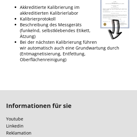
Akkreditierte Kalibrierung im
akkreditierten Kalibrierlabor
Kalibrierprotokoll
Beschreibung des Messgeräts
(funkelnd, selbstklebendes Etikett,
Ätzung)
Bei der nächsten Kalibrierung führen
wir automatisch auch eine Grundwartung durch
(Entmagnetisierung, Entfettung,
Oberflächenreinigung)
F
u
Informationen für sie
ß
z
Youtube
e
Linkedin
i
Reklamation