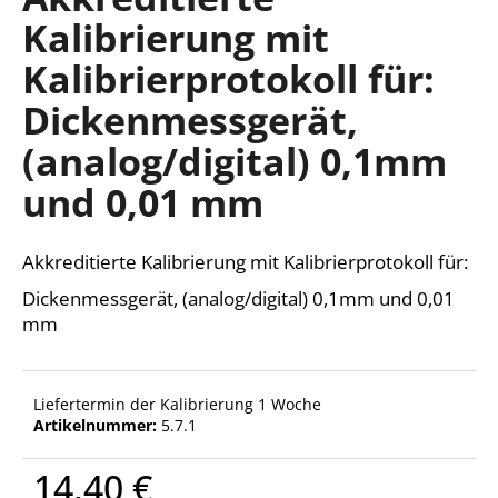
ist
Kalibrierung mit
0,0
von
Kalibrierprotokoll für:
5
SUCHEN
Sternen.
Dickenmessgerät,
(analog/digital) 0,1mm
W
und 0,01 mm
i
r
e
Akkreditierte Kalibrierung mit Kalibrierprotokoll für:
m
Dickenmessgerät, (analog/digital) 0,1mm und 0,01
p
mm
f
e
h
l
Liefertermin der Kalibrierung 1 Woche
e
Artikelnummer:
5.7.1
n
14,40 €