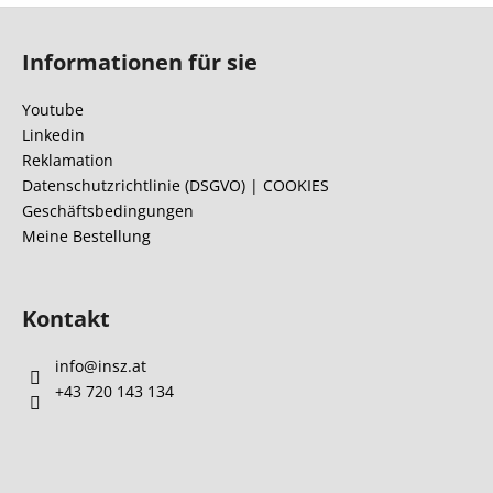
F
u
Informationen für sie
ß
z
Youtube
e
Linkedin
i
Reklamation
l
Datenschutzrichtlinie (DSGVO) | COOKIES
Geschäftsbedingungen
e
Meine Bestellung
Kontakt
info
@
insz.at
+43 720 143 134