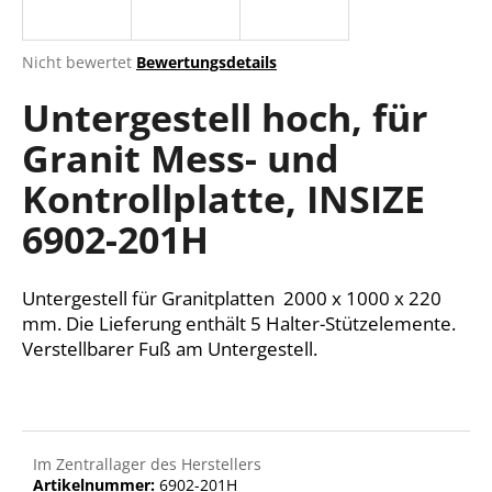
Die
Nicht bewertet
Bewertungsdetails
durchschnittliche
SUCHEN
Untergestell hoch, für
Produktbewertung
ist
Granit Mess- und
0,0
von
W
Kontrollplatte, INSIZE
5
i
Sternen.
r
6902-201H
e
m
Untergestell für Granitplatten 2000 x 1000 x 220
p
f
mm. Die Lieferung enthält 5 Halter-Stützelemente.
e
Verstellbarer Fuß am Untergestell.
h
l
e
n
Im Zentrallager des Herstellers
Artikelnummer:
6902-201H