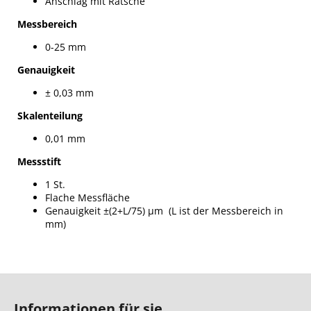
Anschlag mit Ratsche
Messbereich
0-25 mm
Genauigkeit
± 0,03 mm
Skalenteilung
0,01 mm
Messstift
1 St.
Flache Messfläche
Genauigkeit ±(2+L/75)
µm
(L ist der Messbereich in
mm)
F
u
Informationen für sie