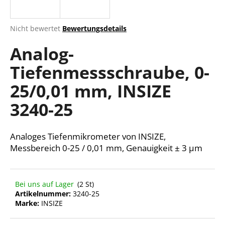
Die
Nicht bewertet
Bewertungsdetails
durchschnittliche
SUCHEN
Analog-
Produktbewertung
ist
Tiefenmessschraube, 0-
0,0
von
W
25/0,01 mm, INSIZE
5
i
Sternen.
r
3240-25
e
m
Analoges Tiefenmikrometer von INSIZE,
p
f
Messbereich 0-25 / 0,01 mm, Genauigkeit ± 3 µm
e
h
l
Bei uns auf Lager
(2 St)
e
Artikelnummer:
3240-25
n
Marke:
INSIZE