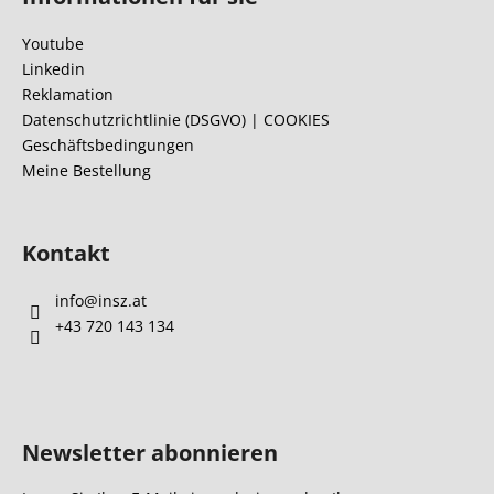
ß
z
Youtube
e
Linkedin
i
Reklamation
l
Datenschutzrichtlinie (DSGVO) | COOKIES
Geschäftsbedingungen
e
Meine Bestellung
Kontakt
info
@
insz.at
+43 720 143 134
Newsletter abonnieren