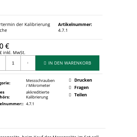
ertermin der Kalibrierung
Artikelnummer:
che
4.7.1
0 €
€ inkl. MwSt.
ufspreis:
IN DEN WARENKORB
Drucken
Messschrauben
gorie
:
/ Mikrometer
Fragen
des
akkreditierte
Teilen
hörs
:
Kalibrierung
kelnummer:
:
4.7.1