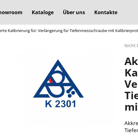
howroom
Kataloge
Über uns
Kontakte
erte Kalibrierung für: Verlängerung für Tiefenmessschraube mit Kalibrierpro
Was suchen Sie?
Die
Nicht 
durchs
Ak
Produ
SUCHEN
ist
Ka
0,0
von
Ve
5
Wir empfehlen
Sterne
Ti
mi
Akkre
Tiefe