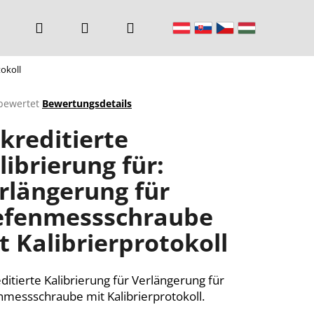
Suchen
Login
Warenkorb
tokoll
bewertet
Bewertungsdetails
chnittliche
kreditierte
ktbewertung
librierung für:
rlängerung für
n.
efenmessschraube
t Kalibrierprotokoll
ditierte Kalibrierung für Verlängerung für
nmessschraube mit Kalibrierprotokoll.