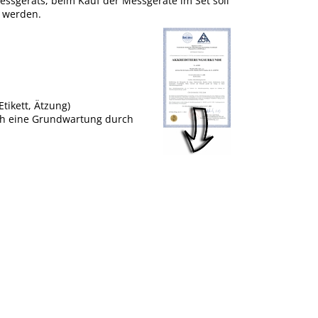
 Messgeräts, beim Kauf der Messgeräte im Set soll
t werden.
tikett, Ätzung)
uch eine Grundwartung durch