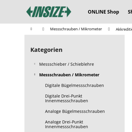
W
Zum
Inhalt
a
ONLINE Shop
S
springen
Zurück
Zurück
r
zum
zum
e
Startseite
Messschrauben / Mikrometer
Akkrediti
n
Einkaufen
Einkaufen
S
k
e
o
Kategorien
Kategorien
i
überspringen
r
t
b
Messschieber / Schieblehre
e
n
Messschrauben / Mikrometer
l
Digitale Bügelmessschrauben
e
Digitale Drei-Punkt
i
Innenmessschrauben
s
Analoge Bügelmessschrauben
t
e
Analoge Drei-Punkt
Innenmessschrauben