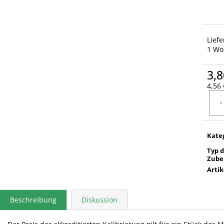
Lief
1 Wo
3,8
4,56 
Verka
Kate
Typ 
Zube
Arti
Beschreibung
Diskussion