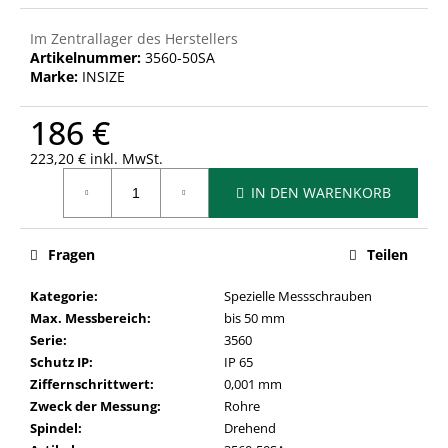
Im Zentrallager des Herstellers
Artikelnummer:
3560-50SA
Marke:
INSIZE
186 €
223,20 € inkl. MwSt.
Verkaufspreis:
IN DEN WARENKORB
Fragen
Teilen
Kategorie
:
Spezielle Messschrauben
Max. Messbereich
:
bis 50 mm
Serie
:
3560
Schutz IP
:
IP 65
Ziffernschrittwert
:
0,001 mm
Zweck der Messung
:
Rohre
Spindel
:
Drehend