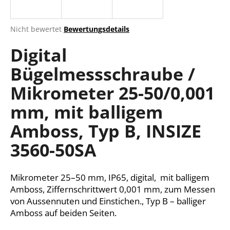
Die
Nicht bewertet
Bewertungsdetails
durchschnittliche
SUCHEN
Digital
Produktbewertung
ist
Bügelmessschraube /
0,0
von
W
Mikrometer 25-50/0,001
5
i
Sternen.
r
mm, mit balligem
e
Amboss, Typ B, INSIZE
m
p
3560-50SA
f
e
h
Mikrometer 25–50 mm, IP65, digital, mit balligem
l
Amboss, Ziffernschrittwert 0,001 mm, zum Messen
e
von Aussennuten und Einstichen., Typ B – balliger
n
Amboss auf beiden Seiten.