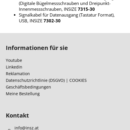
(Digitale Bügelmessschrauben und Dreipunkt-
Innenmessschrauben, INSIZE
7315-30
Signalkabel für Datenausgang (Tastatur Format),
USB, INSIZE
7302-30
F
u
Informationen für sie
ß
z
Youtube
e
Linkedin
i
Reklamation
l
Datenschutzrichtlinie (DSGVO) | COOKIES
Geschäftsbedingungen
e
Meine Bestellung
Kontakt
info
@
insz.at