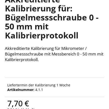
ist
Kalibrierung für:
0,0
von
Bügelmessschraube 0 -
5
SUCHEN
Sternen.
50 mm mit
Kalibrierprotokoll
W
i
Akkreditierte Kalibrierung für Mikrometer /
r
Bügelmessschraube mit Messbereich 0 - 50 mm mit
e
Kalibrierprotokoll.
m
p
f
e
h
Liefertermin der Kalibrierung 1 Woche
l
Artikelnummer:
4.1.1
e
n
7,70 €