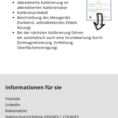
Akkreditierte Kalibrierung im
akkreditierten Kalibrierlabor
Kalibrierprotokoll
Beschreibung des Messgeräts
(funkelnd, selbstklebendes Etikett,
Ätzung)
Bei der nächsten Kalibrierung führen
wir automatisch auch eine Grundwartung durch
(Entmagnetisierung, Entfettung,
Oberflächenreinigung)
F
u
Informationen für sie
ß
z
Youtube
e
Linkedin
i
Reklamation
Datenschutzrichtlinie (DSGVO) | COOKIES