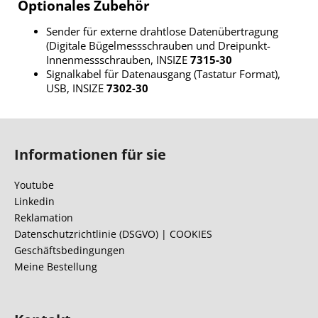
Optionales Zubehör
Sender für externe drahtlose Datenübertragung
(Digitale Bügelmessschrauben und Dreipunkt-
Innenmessschrauben, INSIZE
7315-30
Signalkabel für Datenausgang (Tastatur Format),
USB, INSIZE
7302-30
F
u
Informationen für sie
ß
z
Youtube
e
Linkedin
i
Reklamation
l
Datenschutzrichtlinie (DSGVO) | COOKIES
Geschäftsbedingungen
e
Meine Bestellung