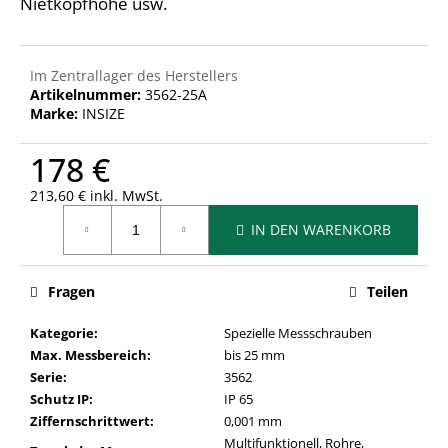
Nietkopfhöhe usw.
Im Zentrallager des Herstellers
Artikelnummer:
3562-25A
Marke:
INSIZE
178 €
213,60 € inkl. MwSt.
Verkaufspreis:
IN DEN WARENKORB
Fragen
Teilen
Kategorie
:
Spezielle Messschrauben
Max. Messbereich
:
bis 25 mm
Serie
:
3562
Schutz IP
:
IP 65
Ziffernschrittwert
:
0,001 mm
Multifunktionell, Rohre,