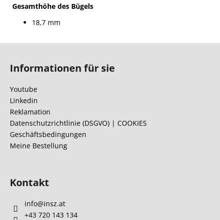
Gesamthöhe des Bügels
18,7 mm
F
u
Informationen für sie
ß
z
Youtube
e
Linkedin
i
Reklamation
l
Datenschutzrichtlinie (DSGVO) | COOKIES
Geschäftsbedingungen
e
Meine Bestellung
Kontakt
info
@
insz.at
+43 720 143 134