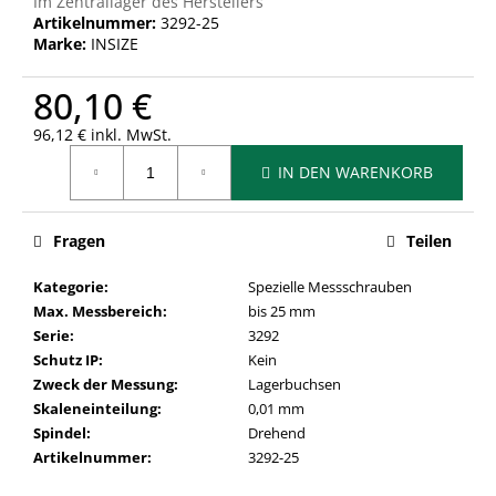
Im Zentrallager des Herstellers
Artikelnummer:
3292-25
Marke:
INSIZE
80,10 €
96,12 € inkl. MwSt.
Verkaufspreis:
IN DEN WARENKORB
Fragen
Teilen
Kategorie
:
Spezielle Messschrauben
Max. Messbereich
:
bis 25 mm
Serie
:
3292
Schutz IP
:
Kein
Zweck der Messung
:
Lagerbuchsen
Skaleneinteilung
:
0,01 mm
Spindel
:
Drehend
Artikelnummer
:
3292-25