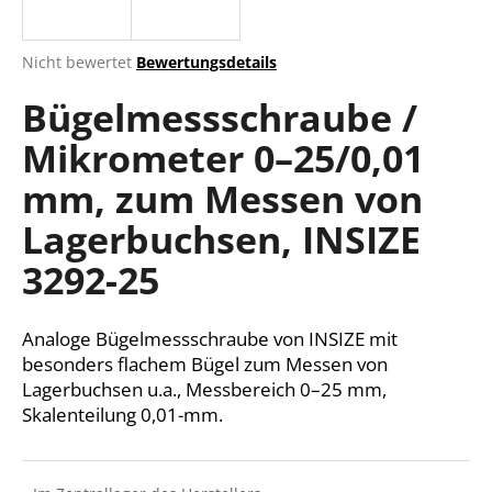
Die
Nicht bewertet
Bewertungsdetails
durchschnittliche
SUCHEN
Bügelmessschraube /
Produktbewertung
ist
Mikrometer 0–25/0,01
0,0
von
W
mm, zum Messen von
5
i
Sternen.
r
Lagerbuchsen, INSIZE
e
3292-25
m
p
f
Analoge Bügelmessschraube von INSIZE mit
e
besonders flachem Bügel zum Messen von
h
Lagerbuchsen u.a., Messbereich 0–25 mm,
l
Skalenteilung 0,01-mm.
e
n