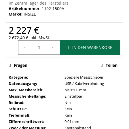
Im Zentrallager des Herstellers
Artikelnummer:
1192-1500A
Marke:
INSIZE
2 227 €
2 672,40 € inkl. MwSt.
Verkaufspreis:
IN DEN WARENKORB
Fragen
Teilen
Kategorie
:
Spezielle Messschieber
Datenausgang
:
USB / Kabelverbindung
Max. Messbereich
:
bis 1500 mm
Messschenkellänge
:
Einstellbar
Reibrad
:
Nein
Schutz IP
:
Kein
Tiefenmaß
:
Kein
Ziffernschrittwert
:
0,01 mm
Zweck der Messung
:
Kantenabstand