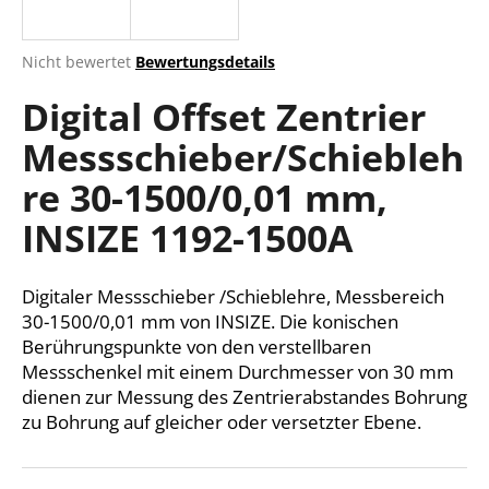
Die
Nicht bewertet
Bewertungsdetails
durchschnittliche
SUCHEN
Digital Offset Zentrier
Produktbewertung
ist
Messschieber/Schiebleh
0,0
von
W
re 30-1500/0,01 mm,
5
i
Sternen.
r
INSIZE 1192-1500A
e
m
Digitaler Messschieber /Schieblehre, Messbereich
p
f
30-1500/0,01 mm von INSIZE. Die konischen
e
Berührungspunkte von den verstellbaren
h
Messschenkel mit einem Durchmesser von 30 mm
l
dienen zur Messung des Zentrierabstandes Bohrung
e
zu Bohrung auf gleicher oder versetzter Ebene.
n