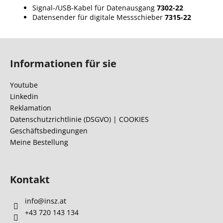
Signal-/USB-Kabel für Datenausgang
7302-22
Datensender für digitale Messschieber
7315-22
F
u
Informationen für sie
ß
z
Youtube
e
Linkedin
i
Reklamation
l
Datenschutzrichtlinie (DSGVO) | COOKIES
Geschäftsbedingungen
e
Meine Bestellung
Kontakt
info
@
insz.at
+43 720 143 134