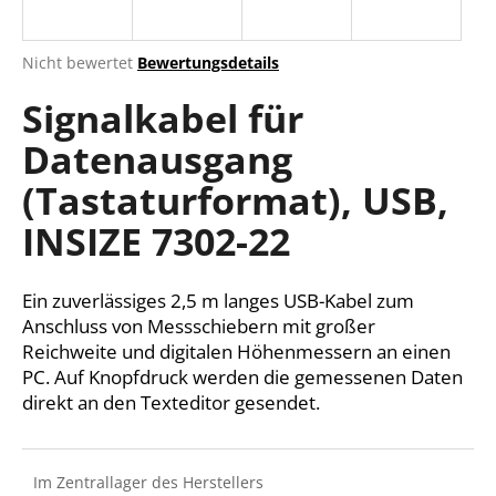
Die
Nicht bewertet
Bewertungsdetails
durchschnittliche
SUCHEN
Signalkabel für
Produktbewertung
ist
Datenausgang
0,0
von
W
(Tastaturformat), USB,
5
i
Sternen.
r
INSIZE 7302-22
e
m
Ein zuverlässiges 2,5 m langes USB-Kabel zum
p
f
Anschluss von Messschiebern mit großer
e
Reichweite und digitalen Höhenmessern an einen
h
PC. Auf Knopfdruck werden die gemessenen Daten
l
direkt an den Texteditor gesendet.
e
n
Im Zentrallager des Herstellers