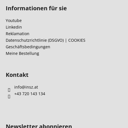
u
Informationen für sie
ß
z
Youtube
e
Linkedin
i
Reklamation
l
Datenschutzrichtlinie (DSGVO) | COOKIES
Geschäftsbedingungen
e
Meine Bestellung
Kontakt
info
@
insz.at
+43 720 143 134
Newsletter abonnieren