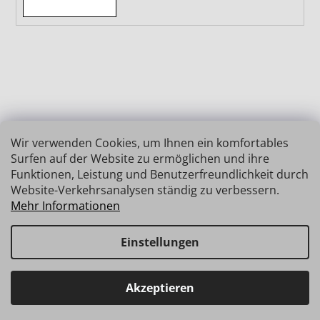
Wir verwenden Cookies, um Ihnen ein komfortables
Surfen auf der Website zu ermöglichen und ihre
Funktionen, Leistung und Benutzerfreundlichkeit durch
Website-Verkehrsanalysen ständig zu verbessern.
Mehr Informationen
Einstellungen
Erstellt von Shoptet
Copyright 2026
INSIZE | MESSTECHNIK
. Alle Rechte
Haben Sie Fragen? Wir stehen Ihnen gerne zur Verfügung →
Akzeptieren
vorbehalten.
schnelle Verbindung: info@insz.at