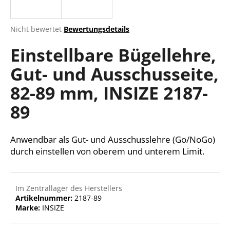
Die
Nicht bewertet
Bewertungsdetails
durchschnittliche
SUCHEN
Einstellbare Bügellehre,
Produktbewertung
ist
Gut- und Ausschusseite,
0,0
von
W
82-89 mm, INSIZE 2187-
5
i
Sternen.
r
89
e
m
Anwendbar als Gut- und Ausschusslehre (Go/NoGo)
p
f
durch einstellen von oberem und unterem Limit.
e
h
l
Im Zentrallager des Herstellers
e
Artikelnummer:
2187-89
n
Marke:
INSIZE