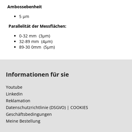
Ambossebenheit
5 µm
Parallelität der Messflächen:
0-32 mm (3µm)
32-89 mm (4µm)
89-30 0mm (5µm)
F
u
Informationen für sie
ß
z
Youtube
e
Linkedin
i
Reklamation
l
Datenschutzrichtlinie (DSGVO) | COOKIES
Geschäftsbedingungen
e
Meine Bestellung