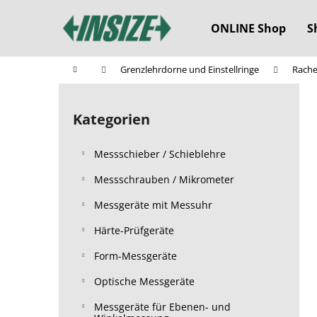
W
Zum
Inhalt
a
ONLINE Shop
S
springen
Zurück
Zurück
r
zum
zum
e
Startseite
Grenzlehrdorne und Einstellringe
Rache
n
Einkaufen
Einkaufen
S
k
e
o
Kategorien
Kategorien
i
überspringen
r
t
b
Messschieber / Schieblehre
e
n
Messschrauben / Mikrometer
l
Messgeräte mit Messuhr
e
Härte-Prüfgeräte
i
s
Form-Messgeräte
t
Optische Messgeräte
e
Messgeräte für Ebenen- und