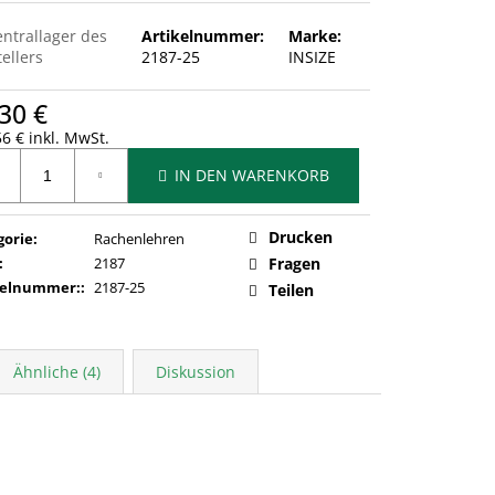
entrallager des
Artikelnummer:
Marke:
ellers
2187-25
INSIZE
30 €
6 € inkl. MwSt.
ufspreis:
IN DEN WARENKORB
Drucken
gorie
:
Rachenlehren
:
2187
Fragen
kelnummer:
:
2187-25
Teilen
Ähnliche (4)
Diskussion