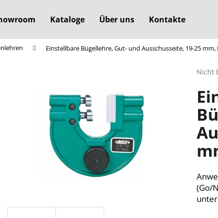
howroom
Kataloge
Über uns
Kontakte
nlehren
Einstellbare Bügellehre, Gut- und Ausschusseite, 19-25 mm,
Was suchen Sie?
Die
Nicht 
durchs
Ei
Produ
SUCHEN
ist
Bü
0,0
von
Au
5
Wir empfehlen
Sterne
mm
Anwen
(Go/N
unter