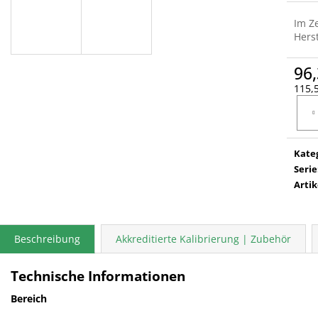
Im Z
Herst
96,
115,5
Verka
Kate
Serie
Arti
Beschreibung
Akkreditierte Kalibrierung | Zubehör
Technische Informationen
Bereich