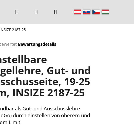
Suchen
Login
Warenkorb
 INSIZE 2187-25
bewertet
Bewertungsdetails
chnittliche
nstellbare
ktbewertung
gellehre, Gut- und
sschusseite, 19-25
n.
, INSIZE 2187-25
dbar als Gut- und Ausschusslehre
oGo) durch einstellen von oberem und
em Limit.