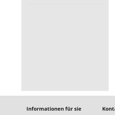
F
u
Informationen für sie
Kont
ß