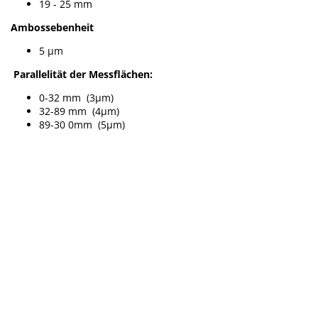
19 - 25 mm
Ambossebenheit
5 µm
Parallelität der Messflächen:
0-32 mm (3µm)
32-89 mm (4µm)
89-30 0mm (5µm)