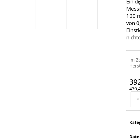
Ein d
Messf
100 m
von 
Einst
nicht
Im Z
Herst
39
470,4
Verka
Kate
Date