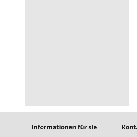
F
u
Informationen für sie
Kont
ß