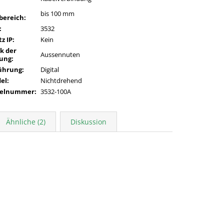
bis 100 mm
bereich
:
:
3532
z IP
:
Kein
k der
Aussennuten
ung
:
ührung
:
Digital
del
:
Nichtdrehend
kelnummer
:
3532-100A
Ähnliche (2)
Diskussion