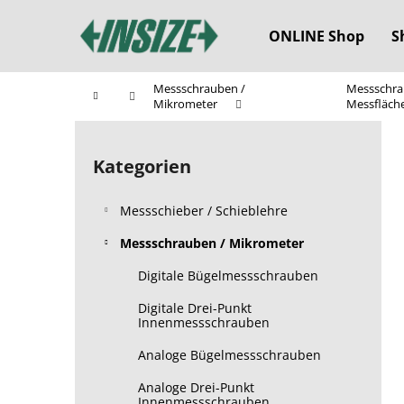
W
Zum
Inhalt
a
ONLINE Shop
S
springen
Zurück
Zurück
r
zum
zum
e
Messschrauben /
Messschra
Startseite
n
Einkaufen
Einkaufen
Mikrometer
Messfläch
k
S
o
e
Kategorien
Kategorien
r
i
überspringen
b
t
Messschieber / Schieblehre
e
n
Messschrauben / Mikrometer
l
Digitale Bügelmessschrauben
e
Digitale Drei-Punkt
i
Innenmessschrauben
s
Analoge Bügelmessschrauben
t
e
Analoge Drei-Punkt
Innenmessschrauben