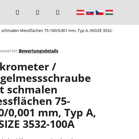
Suchen
Login
Warenkorb
schmalen Messflächen 75-100/0,001 mm, Typ A, INSIZE 3532-
bewertet
Bewertungsdetails
chnittliche
krometer /
ktbewertung
gelmessschraube
t schmalen
n.
ssflächen 75-
0/0,001 mm, Typ A,
SIZE 3532-100A