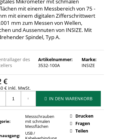
igitales Mikrometer mit schmalen
lächen mit einem Messbereich von 75 -
m mit einem digitalen Zifferschrittwert
0,001 mm zum Messen von Wellen,
ichen und Aussennuten von INSIZE. Mit
drehender Spindel, Typ A.
entrallager des
Artikelnummer:
Marke:
ellers
3532-100A
INSIZE
2 €
0 € inkl. MwSt.
ufspreis:
IN DEN WARENKORB
Drucken
Messschrauben
gorie
:
mit schmalen
Fragen
Messflächen
Teilen
USB /
nausgang
:
Kabelverbindung