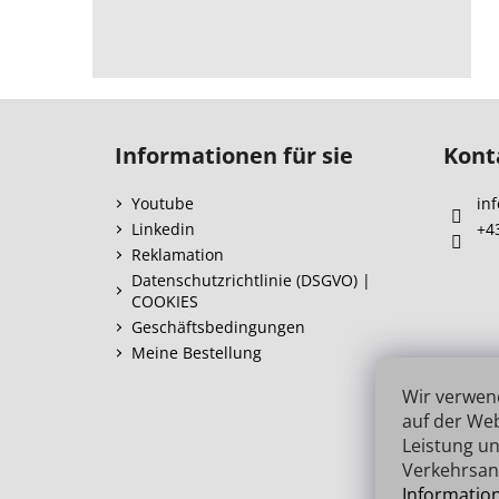
F
u
Informationen für sie
Kont
ß
z
Youtube
inf
e
Linkedin
+4
i
Reklamation
l
Datenschutzrichtlinie (DSGVO) |
COOKIES
e
Geschäftsbedingungen
Meine Bestellung
Wir verwen
auf der Web
Leistung un
Verkehrsan
Informatio