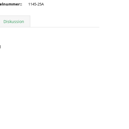
kelnummer:
:
1145-25A
Diskussion
l