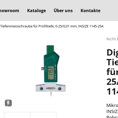
howroom
Kataloge
Über uns
Kontakte
i-Tiefenmessschraube für Profiltiefe, 0-25/0,01 mm, INSIZE 1145-25A
Was suchen Sie?
Die
Nicht 
durchs
Di
Produ
SUCHEN
ist
Ti
0,0
von
für
5
Wir empfehlen
Sterne
25
11
Mikro
INSIZ
Bohru