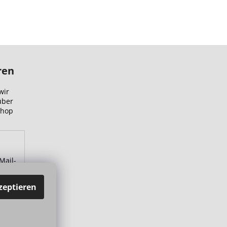
ren
wir
über
Shop
Mail-
zu.
zeptieren