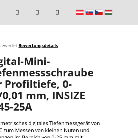
Suchen
Login
Warenkorb
bewertet
Bewertungsdetails
chnittliche
gital-Mini-
ktbewertung
efenmessschraube
 Profiltiefe, 0-
n.
/0,01 mm, INSIZE
45-25A
metrisches digitales Tiefenmessgerät von
E zum Messen von kleinen Nuten und
ngen im Bereich von 0-25 mm mit