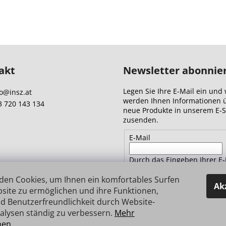
akt
Newsletter abonnie
Legen Sie Ihre E-Mail ein und 
o
@
insz.at
werden Ihnen Informationen 
3 720 143 134
neue Produkte in unserem E-
zusenden.
E-Mail
Durch das Eingeben Ihrer E-
Adresse stimmen Sie
den
Datenschutzbestimmungen 
den Cookies, um Ihnen ein komfortables Surfen
Ak
site zu ermöglichen und ihre Funktionen,
d Benutzerfreundlichkeit durch Website-
ANMELDEN
alysen ständig zu verbessern.
Mehr
nen