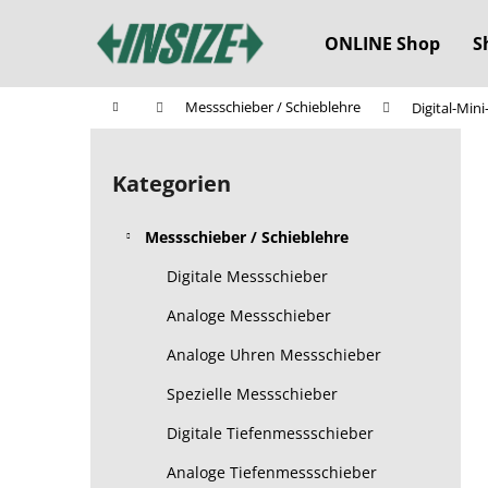
W
Zum
Inhalt
a
ONLINE Shop
S
springen
Zurück
Zurück
r
zum
zum
e
Startseite
Messschieber / Schieblehre
Digital-Min
n
Einkaufen
Einkaufen
S
k
e
o
Kategorien
Kategorien
i
überspringen
r
t
b
Messschieber / Schieblehre
e
n
Digitale Messschieber
l
Analoge Messschieber
e
Analoge Uhren Messschieber
i
s
Spezielle Messschieber
t
Digitale Tiefenmessschieber
e
Analoge Tiefenmessschieber