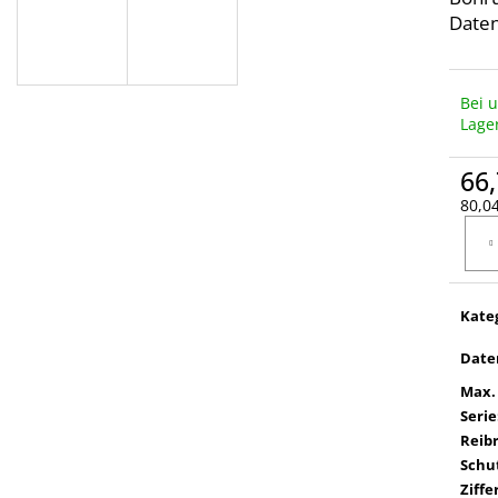
Daten
Bei 
Lage
66,
80,04
Verka
Kate
Date
Max.
Serie
Reib
Schut
Ziffe