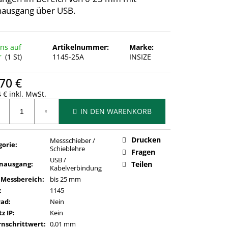
ausgang über USB.
uns auf
Artikelnummer:
Marke:
r
(1 St)
1145-25A
INSIZE
70 €
 € inkl. MwSt.
ufspreis:
IN DEN WARENKORB
Drucken
Messschieber /
gorie
:
Schieblehre
Fragen
USB /
nausgang
:
Teilen
Kabelverbindung
 Messbereich
:
bis 25 mm
:
1145
rad
:
Nein
z IP
:
Kein
rnschrittwert
:
0,01 mm