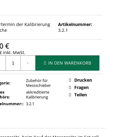
ertermin der Kalibrierung
Artikelnummer:
che
3.2.1
0 €
€ inkl. MwSt.
ufspreis:
IN DEN WARENKORB
Drucken
Zubehör für
gorie
:
Messschieber
Fragen
des
akkreditierte
Teilen
hörs
:
Kalibrierung
kelnummer:
:
3.2.1