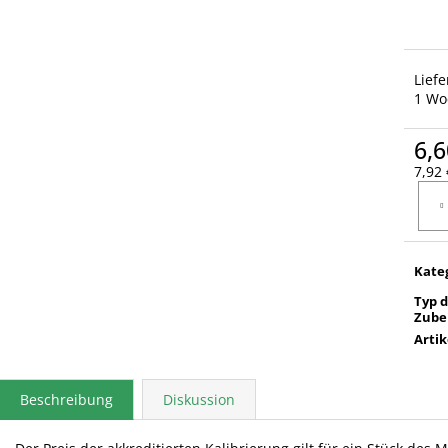
Lief
1 Wo
6,6
7,92 
Verka
Kate
Typ 
Zube
Arti
Beschreibung
Diskussion