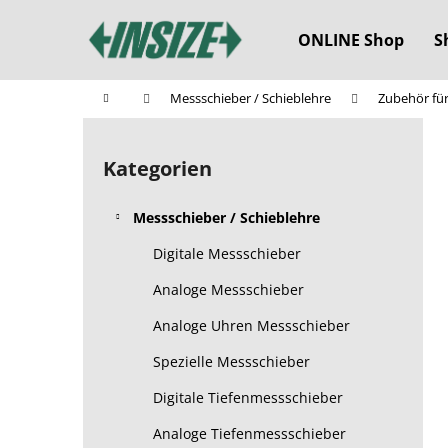
W
Zum
Inhalt
a
ONLINE Shop
S
springen
Zurück
Zurück
r
zum
zum
e
Startseite
Messschieber / Schieblehre
Zubehör fü
n
Einkaufen
Einkaufen
S
k
e
o
Kategorien
Kategorien
i
überspringen
r
t
b
Messschieber / Schieblehre
e
n
Digitale Messschieber
l
Analoge Messschieber
e
Analoge Uhren Messschieber
i
s
Spezielle Messschieber
t
Digitale Tiefenmessschieber
e
Analoge Tiefenmessschieber