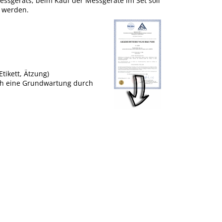
 Messgeräts, beim Kauf der Messgeräte im Set soll
t werden.
tikett, Ätzung)
uch eine Grundwartung durch