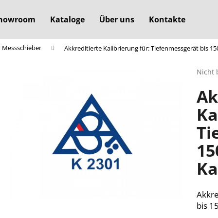
howroom
Kataloge
Über uns
Kontakte
r Messschieber
Akkreditierte Kalibrierung für: Tiefenmessgerät bis 1
Was suchen Sie?
Die
Nicht 
durchs
Ak
Produ
SUCHEN
ist
Ka
0,0
von
Ti
5
Wir empfehlen
Sterne
15
Ka
Akkre
bis 1