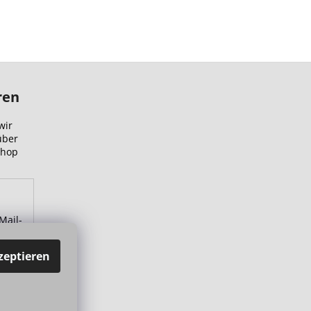
ren
wir
über
Shop
Mail-
zu.
zeptieren