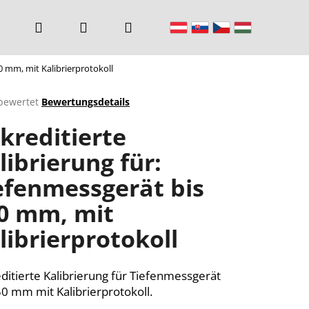
Suchen
Login
Warenkorb
50 mm, mit Kalibrierprotokoll
bewertet
Bewertungsdetails
chnittliche
kreditierte
ktbewertung
librierung für:
efenmessgerät bis
n.
0 mm, mit
librierprotokoll
ditierte Kalibrierung für Tiefenmessgerät
50 mm mit Kalibrierprotokoll.