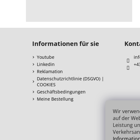
F
u
Informationen für sie
Kont
ß
z
Youtube
inf
e
Linkedin
+4
i
Reklamation
l
Datenschutzrichtlinie (DSGVO) |
COOKIES
e
Geschäftsbedingungen
Meine Bestellung
Wir verwen
auf der Web
Leistung un
Verkehrsan
Informatio