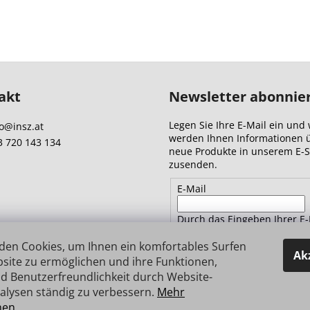
akt
Newsletter abonnie
Legen Sie Ihre E-Mail ein und 
o
@
insz.at
werden Ihnen Informationen 
3 720 143 134
neue Produkte in unserem E-
zusenden.
E-Mail
Durch das Eingeben Ihrer E-
Adresse stimmen Sie
den
Datenschutzbestimmungen 
den Cookies, um Ihnen ein komfortables Surfen
Ak
site zu ermöglichen und ihre Funktionen,
d Benutzerfreundlichkeit durch Website-
ANMELDEN
alysen ständig zu verbessern.
Mehr
nen