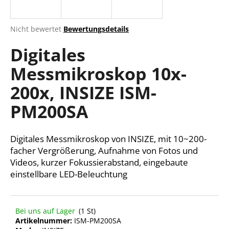
Die
Nicht bewertet
Bewertungsdetails
durchschnittliche
SUCHEN
Digitales
Produktbewertung
ist
Messmikroskop 10x-
0,0
von
W
200x, INSIZE ISM-
5
i
Sternen.
r
PM200SA
e
m
Digitales Messmikroskop von INSIZE, mit 10~200-
p
f
facher Vergrößerung, Aufnahme von Fotos und
e
Videos, kurzer Fokussierabstand, eingebaute
h
einstellbare LED-Beleuchtung
l
e
n
Bei uns auf Lager
(1 St)
Artikelnummer:
ISM-PM200SA