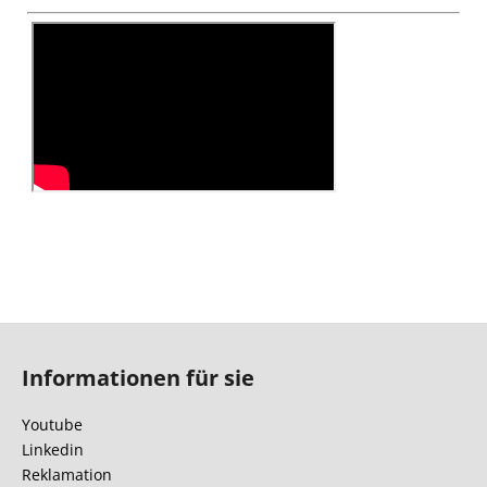
F
u
Informationen für sie
ß
z
Youtube
e
Linkedin
i
Reklamation