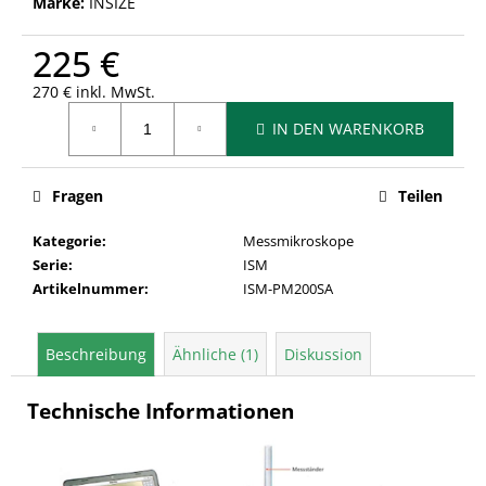
Marke:
INSIZE
225 €
270 € inkl. MwSt.
Verkaufspreis:
IN DEN WARENKORB
Fragen
Teilen
Kategorie
:
Messmikroskope
Serie
:
ISM
Artikelnummer
:
ISM-PM200SA
Beschreibung
Ähnliche (1)
Diskussion
Technische Informationen