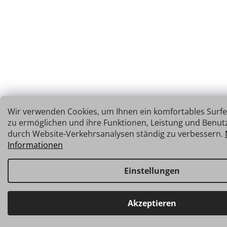
Wir verwenden Cookies, um Ihnen ein komfortables Surfe
zu ermöglichen und ihre Funktionen, Leistung und Benutz
durch Website-Verkehrsanalysen ständig zu verbessern.
Informationen
Einstellungen
Haben Sie Fragen? Wir stehen Ihnen gerne zur Verfügung → schnelle Verb
Akzeptieren
info@insz.at