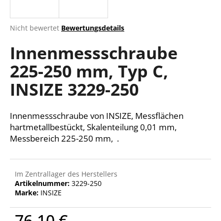
Die
Nicht bewertet
Bewertungsdetails
durchschnittliche
SUCHEN
Innenmessschraube
Produktbewertung
ist
225-250 mm, Typ C,
0,0
von
W
INSIZE 3229-250
5
i
Sternen.
r
e
Innenmessschraube von INSIZE, Messflächen
m
hartmetallbestückt, Skalenteilung 0,01 mm,
p
Messbereich 225-250 mm, .
f
e
h
Im Zentrallager des Herstellers
l
Artikelnummer:
3229-250
e
Marke:
INSIZE
n
76,10 €