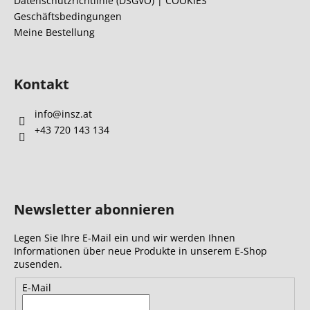
l
Datenschutzrichtlinie (DSGVO) | COOKIES
Geschäftsbedingungen
e
Meine Bestellung
Kontakt
info
@
insz.at
+43 720 143 134
Newsletter abonnieren
Legen Sie Ihre E-Mail ein und wir werden Ihnen
Informationen über neue Produkte in unserem E-Shop
zusenden.
E-Mail