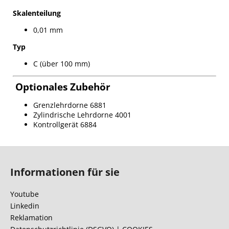
Skalenteilung
0,01 mm
Typ
C (über 100 mm)
Optionales Zubehör
Grenzlehrdorne 6881
Zylindrische Lehrdorne 4001
Kontrollgerät 6884
F
u
Informationen für sie
ß
z
Youtube
e
Linkedin
i
Reklamation