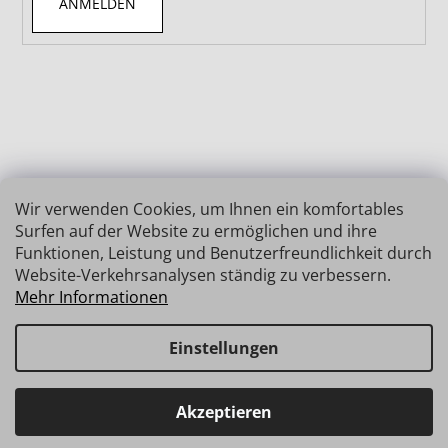
ANMELDEN
Wir verwenden Cookies, um Ihnen ein komfortables
Surfen auf der Website zu ermöglichen und ihre
Funktionen, Leistung und Benutzerfreundlichkeit durch
Website-Verkehrsanalysen ständig zu verbessern.
Mehr Informationen
Einstellungen
Erstellt von Shoptet
Copyright 2026
INSIZE | MESSTECHNIK
. Alle Rechte
Haben Sie Fragen? Wir stehen Ihnen gerne zur Verfügung →
Akzeptieren
vorbehalten.
schnelle Verbindung: info@insz.at