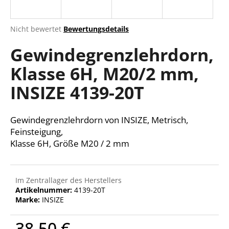
Die
Nicht bewertet
Bewertungsdetails
durchschnittliche
SUCHEN
Gewindegrenzlehrdorn,
Produktbewertung
ist
Klasse 6H, M20/2 mm,
0,0
von
W
INSIZE 4139-20T
5
i
Sternen.
r
e
Gewindegrenzlehrdorn von INSIZE, Metrisch,
m
Feinsteigung,
p
Klasse 6H, Größe M20 / 2 mm
f
e
h
Im Zentrallager des Herstellers
l
Artikelnummer:
4139-20T
e
Marke:
INSIZE
n
38,50 €