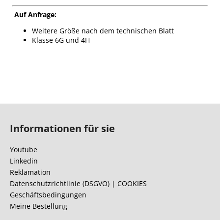
Auf Anfrage:
Weitere Größe nach dem technischen Blatt
Klasse 6G und 4H
F
u
Informationen für sie
ß
z
Youtube
e
Linkedin
i
Reklamation
l
Datenschutzrichtlinie (DSGVO) | COOKIES
Geschäftsbedingungen
e
Meine Bestellung