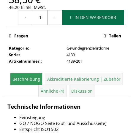
46,20 € inkl. MwSt.
Verkaufspreis:
IN DEN WARENKORB
Fragen
Teilen
Kategorie
:
Gewindegrenzlehrdorne
Serie
:
4139
Artikelnummer:
:
4139-20T
Beschreibung
Akkreditierte Kalibrierung | Zubehör
Ähnliche (4)
Diskussion
Technische Informationen
Feinsteigung
GO / NOGO Seite (Gut- und Ausschusseite)
Entspricht ISO1502