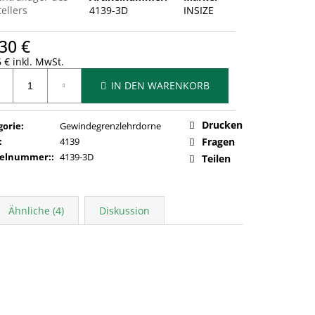
ellers
4139-3D
INSIZE
30 €
 € inkl. MwSt.
ufspreis:
IN DEN WARENKORB
Drucken
gorie
:
Gewindegrenzlehrdorne
:
4139
Fragen
kelnummer:
:
4139-3D
Teilen
Ähnliche (4)
Diskussion