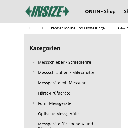
W
Zum
Inhalt
a
ONLINE Shop
S
springen
Zurück
Zurück
r
zum
zum
e
Startseite
Grenzlehrdorne und Einstellringe
Gewin
n
Einkaufen
Einkaufen
S
k
e
o
Kategorien
Kategorien
i
überspringen
r
t
b
Messschieber / Schieblehre
e
n
Messschrauben / Mikrometer
l
Messgeräte mit Messuhr
e
Härte-Prüfgeräte
i
s
Form-Messgeräte
t
Optische Messgeräte
e
Messgeräte für Ebenen- und