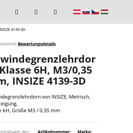
Suchen
Login
Warenkorb
INSIZE 4139-3D
bewertet
Bewertungsdetails
chnittliche
windegrenzlehrdor
ktbewertung
 Klasse 6H, M3/0,35
, INSIZE 4139-3D
n.
degrenzlehrdorn von INSIZE, Metrisch,
teigung,
e 6H, Größe M3 / 0,35 mm
entrallager des
Artikelnummer:
Marke: