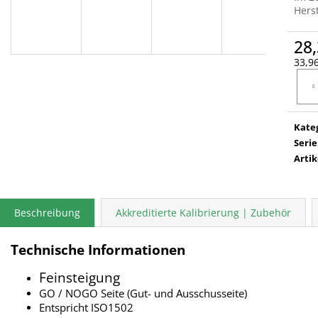
Herst
28,
33,96
Verka
Kate
Serie
Arti
Beschreibung
Akkreditierte Kalibrierung | Zubehör
Technische Informationen
Feinsteigung
GO / NOGO Seite (Gut- und Ausschusseite)
Entspricht ISO1502