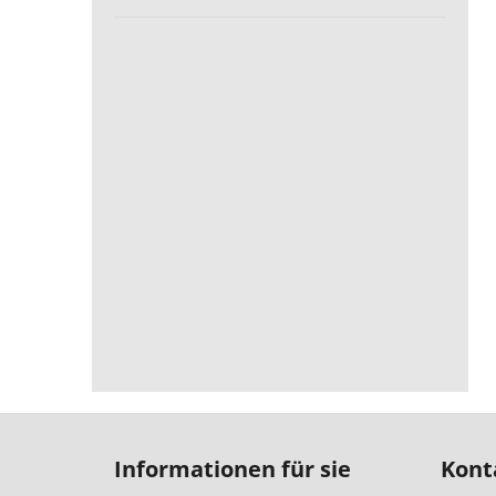
F
u
Informationen für sie
Kont
ß