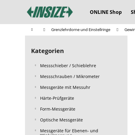
W
Zum
Inhalt
a
ONLINE Shop
S
springen
Zurück
Zurück
r
zum
zum
e
Startseite
Grenzlehrdorne und Einstellringe
Gewin
n
Einkaufen
Einkaufen
S
k
e
o
Kategorien
Kategorien
i
überspringen
r
t
b
Messschieber / Schieblehre
e
n
Messschrauben / Mikrometer
l
Messgeräte mit Messuhr
e
Härte-Prüfgeräte
i
s
Form-Messgeräte
t
Optische Messgeräte
e
Messgeräte für Ebenen- und