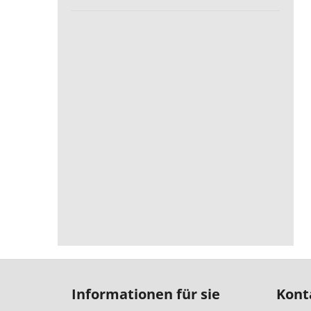
F
u
Informationen für sie
Kont
ß