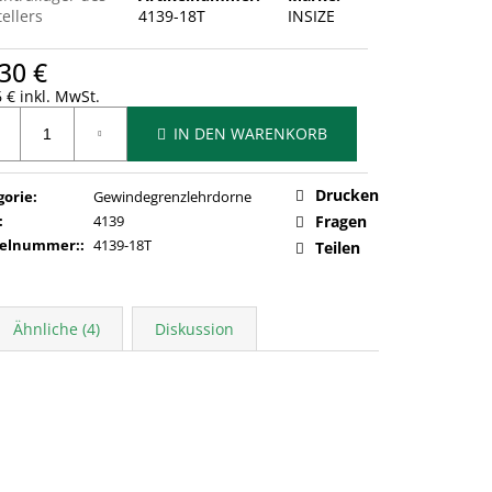
ellers
4139-18T
INSIZE
30 €
 € inkl. MwSt.
ufspreis:
IN DEN WARENKORB
Drucken
gorie
:
Gewindegrenzlehrdorne
:
4139
Fragen
kelnummer:
:
4139-18T
Teilen
Ähnliche (4)
Diskussion