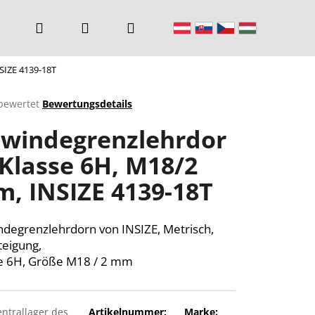
Suchen
Login
Warenkorb
SIZE 4139-18T
bewertet
Bewertungsdetails
chnittliche
windegrenzlehrdor
ktbewertung
 Klasse 6H, M18/2
, INSIZE 4139-18T
n.
degrenzlehrdorn von INSIZE, Metrisch,
teigung,
e 6H, Größe M18 / 2 mm
entrallager des
Artikelnummer:
Marke: