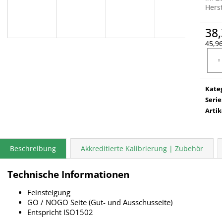
Herst
38,
45,96
Verka
Kate
Serie
Arti
Beschreibung
Akkreditierte Kalibrierung | Zubehör
Technische Informationen
Feinsteigung
GO / NOGO Seite (Gut- und Ausschusseite)
Entspricht ISO1502