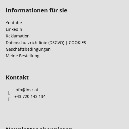
u
Informationen für sie
ß
z
Youtube
e
Linkedin
i
Reklamation
l
Datenschutzrichtlinie (DSGVO) | COOKIES
Geschäftsbedingungen
e
Meine Bestellung
Kontakt
info
@
insz.at
+43 720 143 134