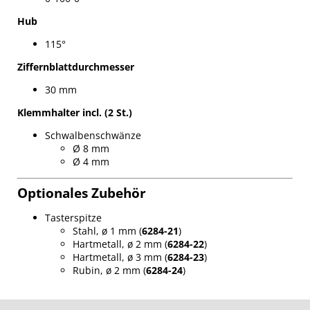
Hub
115°
Ziffernblattdurchmesser
30 mm
Klemmhalter incl. (2 St.)
Schwalbenschwänze
Ø 8 mm
Ø 4 mm
Optionales Zubehör
Tasterspitze
Stahl, ø 1 mm (
6284-21
)
Hartmetall, ø 2 mm (
6284-22
)
Hartmetall, ø 3 mm (
6284-23
)
Rubin, ø 2 mm (
6284-24
)
F