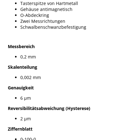
Tasterspitze von Hartmetall
Gehäuse antimagnetisch
O-Abdeckring
Zwei Messrichtungen
Schwalbenschwanzbefestigung
Messbereich
0,2 mm
Skalenteilung
0,002 mm
Genauigkeit
6 µm
Reversibilitätsabweichung (Hysterese)
2 µm
Ziffernblatt
0-100-0