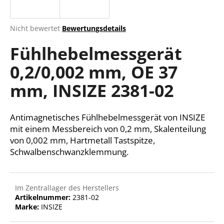
Die
Nicht bewertet
Bewertungsdetails
durchschnittliche
SUCHEN
Fühlhebelmessgerät
Produktbewertung
ist
0,2/0,002 mm, OE 37
0,0
von
W
mm, INSIZE 2381-02
5
i
Sternen.
r
e
Antimagnetisches Fühlhebelmessgerät von INSIZE
m
mit einem Messbereich von 0,2 mm, Skalenteilung
p
von 0,002 mm, Hartmetall Tastspitze,
f
Schwalbenschwanzklemmung.
e
h
l
Im Zentrallager des Herstellers
e
Artikelnummer:
2381-02
n
Marke:
INSIZE