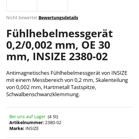
Die
Nicht bewertet
Bewertungsdetails
durchschnittliche
SUCHEN
Fühlhebelmessgerät
Produktbewertung
ist
0,2/0,002 mm, OE 30
0,0
von
W
mm, INSIZE 2380-02
5
i
Sternen.
r
e
Antimagnetisches Fühlhebelmessgerät von INSIZE
m
mit einem Messbereich von 0,2 mm, Skalenteilung
p
von 0,002 mm, Hartmetall Tastspitze,
f
Schwalbenschwanzklemmung.
e
h
l
Bei uns auf Lager
(4 St)
e
Artikelnummer:
2380-02
n
Marke:
INSIZE