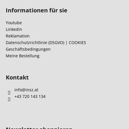
u
Informationen für sie
ß
z
Youtube
e
Linkedin
i
Reklamation
l
Datenschutzrichtlinie (DSGVO) | COOKIES
Geschäftsbedingungen
e
Meine Bestellung
Kontakt
info
@
insz.at
+43 720 143 134