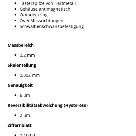
Tasterspitze von Hartmetall
Gehäuse antimagnetisch
O-Abdeckring
Zwei Messrichtungen
Schwalbenschwanzbefestigung
Messbereich
0,2 mm
Skalenteilung
0,002 mm
Genauigkeit
6 µm
Reversibilitätsabweichung (Hysterese)
2 µm
Ziffernblatt
0-100-0