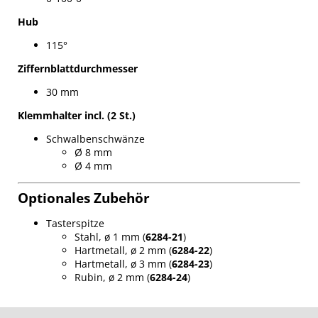
Hub
115°
Ziffernblattdurchmesser
30 mm
Klemmhalter incl. (2 St.)
Schwalbenschwänze
Ø 8 mm
Ø 4 mm
Optionales Zubehör
Tasterspitze
Stahl, ø 1 mm (
6284-21
)
Hartmetall, ø 2 mm (
6284-22
)
Hartmetall, ø 3 mm (
6284-23
)
Rubin, ø 2 mm (
6284-24
)
F