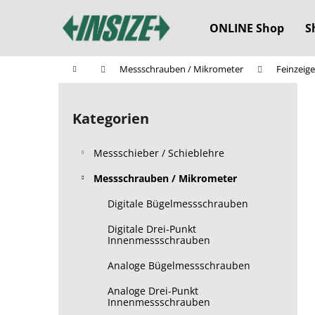
W
Zum
Inhalt
a
ONLINE Shop
S
springen
Zurück
Zurück
r
zum
zum
e
Startseite
Messschrauben / Mikrometer
Feinzeig
n
Einkaufen
Einkaufen
S
k
e
o
Kategorien
Kategorien
i
überspringen
r
t
b
Messschieber / Schieblehre
e
n
Messschrauben / Mikrometer
l
Digitale Bügelmessschrauben
e
Digitale Drei-Punkt
i
Innenmessschrauben
s
Analoge Bügelmessschrauben
t
e
Analoge Drei-Punkt
Innenmessschrauben