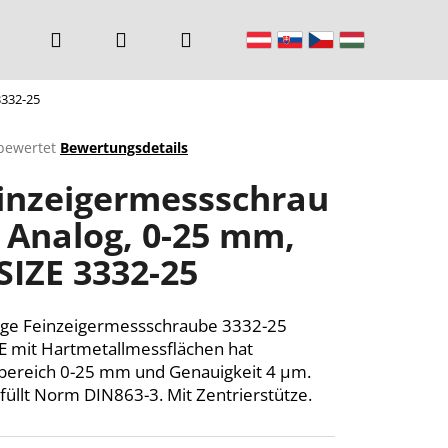
Suchen
Login
Warenkorb
3332-25
bewertet
Bewertungsdetails
chnittliche
inzeigermessschrau
ktbewertung
 Analog, 0-25 mm,
SIZE 3332-25
n.
ge Feinzeigermessschraube 3332-25
E mit Hartmetallmessflächen hat
ereich 0-25 mm und Genauigkeit 4 µm.
rfüllt Norm DIN863-3. Mit Zentrierstütze.