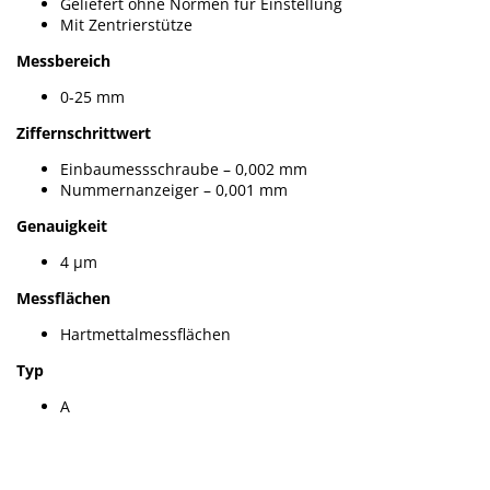
Geliefert ohne Normen für Einstellung
Mit Zentrierstütze
Messbereich
0-25 mm
Ziffernschrittwert
Einbaumessschraube – 0,002 mm
Nummernanzeiger – 0,001 mm
Genauigkeit
4 µm
Messflächen
Hartmettalmessflächen
Typ
A