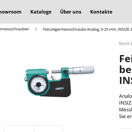
howroom
Kataloge
Über uns
Kontakte
ermessschrauben
Feinzeigermessschraube Analog, 0-25 mm, INSIZE 
Was suchen Sie?
Die
Nicht 
durchs
Fe
Produ
SUCHEN
ist
be
0,0
von
IN
5
Wir empfehlen
Sterne
Analo
INSIZ
Messb
Sie e