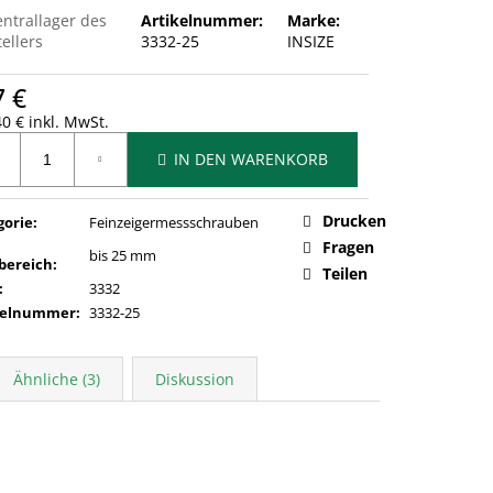
entrallager des
Artikelnummer:
Marke:
ellers
3332-25
INSIZE
7 €
0 € inkl. MwSt.
ufspreis:
IN DEN WARENKORB
Drucken
gorie
:
Feinzeigermessschrauben
Fragen
bis 25 mm
bereich
:
Teilen
:
3332
kelnummer
:
3332-25
Ähnliche (3)
Diskussion