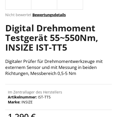
Die
Nicht bewertet
Bewertungsdetails
durchschnittliche
SUCHEN
Digital Drehmoment
Produktbewertung
ist
Testgerät 55~550Nm,
0,0
von
W
INSIZE IST-TT5
5
i
Sternen.
r
e
Digitaler Prüfer für Drehmomentwerkzeuge mit
m
externem Sensor und mit Messung in beiden
p
Richtungen, Messbereich 0,5-5 Nm
f
e
h
Im Zentrallager des Herstellers
l
Artikelnummer:
IST-TT5
e
Marke:
INSIZE
n
1 290 €