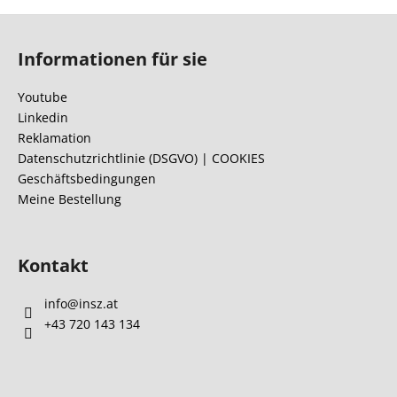
F
u
Informationen für sie
ß
z
Youtube
e
Linkedin
i
Reklamation
l
Datenschutzrichtlinie (DSGVO) | COOKIES
Geschäftsbedingungen
e
Meine Bestellung
Kontakt
info
@
insz.at
+43 720 143 134