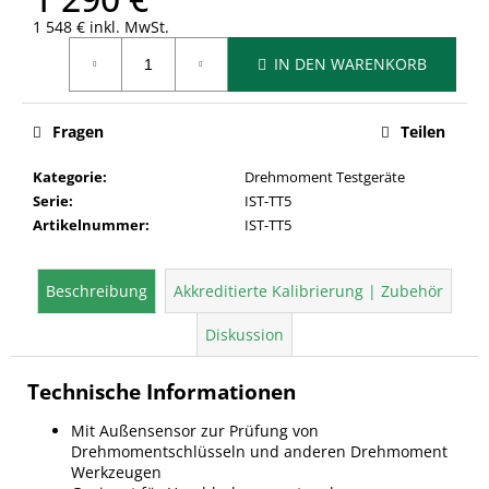
1 548 € inkl. MwSt.
Verkaufspreis:
IN DEN WARENKORB
Fragen
Teilen
Kategorie
:
Drehmoment Testgeräte
Serie
:
IST-TT5
Artikelnummer
:
IST-TT5
Beschreibung
Akkreditierte Kalibrierung | Zubehör
Diskussion
Technische Informationen
Mit Außensensor zur Prüfung von
Drehmomentschlüsseln und anderen Drehmoment
Werkzeugen