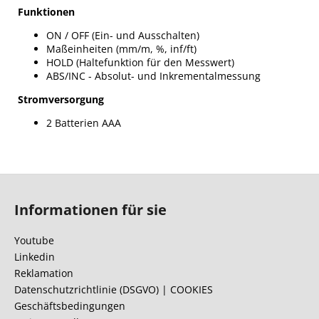
Funktionen
ON / OFF (Ein- und Ausschalten)
Maßeinheiten (mm/m, %, inf/ft)
HOLD (Haltefunktion für den Messwert)
ABS/INC - Absolut- und Inkrementalmessung
Stromversorgung
2 Batterien AAA
F
u
Informationen für sie
ß
z
Youtube
e
Linkedin
i
Reklamation
l
Datenschutzrichtlinie (DSGVO) | COOKIES
Geschäftsbedingungen
e