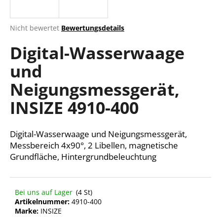
Die
Nicht bewertet
Bewertungsdetails
durchschnittliche
SUCHEN
Digital-Wasserwaage
Produktbewertung
ist
und
0,0
von
W
Neigungsmessgerät,
5
i
Sternen.
r
INSIZE 4910-400
e
m
Digital-Wasserwaage und Neigungsmessgerät,
p
f
Messbereich 4x90°, 2 Libellen, magnetische
e
Grundfläche, Hintergrundbeleuchtung
h
l
e
Bei uns auf Lager
(4 St)
n
Artikelnummer:
4910-400
Marke:
INSIZE