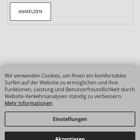
ANMELDEN
Wir verwenden Cookies, um Ihnen ein komfortables
Surfen auf der Website zu ermöglichen und ihre
Funktionen, Leistung und Benutzerfreundlichkeit durch
Website-Verkehrsanalysen ständig zu verbessern.
Mehr Informationen
Einstellungen
Erstellt von Shoptet
Copyright 2026
INSIZE | MESSTECHNIK
. Alle Rechte
Haben Sie Fragen? Wir stehen Ihnen gerne zur Verfügung →
Akzeptieren
vorbehalten.