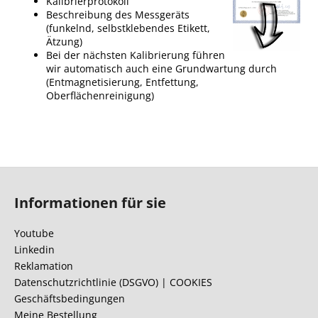
Kalibrierprotokoll
Beschreibung des Messgeräts
(funkelnd, selbstklebendes Etikett,
Ätzung)
Bei der nächsten Kalibrierung führen
wir automatisch auch eine Grundwartung durch
(Entmagnetisierung, Entfettung,
Oberflächenreinigung)
F
u
Informationen für sie
ß
z
Youtube
e
Linkedin
i
Reklamation
l
Datenschutzrichtlinie (DSGVO) | COOKIES
Geschäftsbedingungen
e
Meine Bestellung