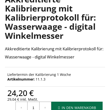
ist
Kalibrierung mit
0,0
von
Kalibrierprotokoll für:
5
SUCHEN
Sternen.
Wasserwaage - digital
Winkelmesser
W
i
Akkreditierte Kalibrierung mit Kalibrierprotokoll für:
r
e
Wasserwaage - digital Winkelmesser
m
p
f
Liefertermin der Kalibrierung 1 Woche
e
Artikelnummer:
11.1.3
h
l
24,20 €
e
n
29,04 € inkl. MwSt.
Verkaufspreis:
IN DEN WARENKORB