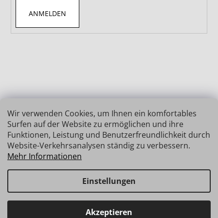
ANMELDEN
Wir verwenden Cookies, um Ihnen ein komfortables
Surfen auf der Website zu ermöglichen und ihre
Funktionen, Leistung und Benutzerfreundlichkeit durch
Website-Verkehrsanalysen ständig zu verbessern.
Mehr Informationen
Einstellungen
Erstellt von Shoptet
Copyright 2026
INSIZE | MESSTECHNIK
. Alle Rechte
Haben Sie Fragen? Wir stehen Ihnen gerne zur Verfügung →
Akzeptieren
vorbehalten.