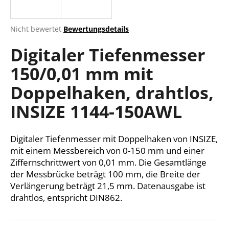
Die
Nicht bewertet
Bewertungsdetails
durchschnittliche
SUCHEN
Digitaler Tiefenmesser
Produktbewertung
ist
150/0,01 mm mit
0,0
von
W
Doppelhaken, drahtlos,
5
i
Sternen.
r
INSIZE 1144-150AWL
e
m
Digitaler Tiefenmesser mit Doppelhaken von INSIZE,
p
f
mit einem Messbereich von 0-150 mm und einer
e
Ziffernschrittwert von 0,01 mm. Die Gesamtlänge
h
der Messbrücke beträgt 100 mm, die Breite der
l
Verlängerung beträgt 21,5 mm. Datenausgabe ist
e
drahtlos, entspricht DIN862.
n