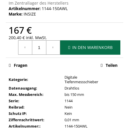
Im Zentrallager des Herstellers
Artikelnummer:
1144-150AWL
Marke:
INSIZE
167 €
200,40 € inkl. MwSt.
Verkaufspreis:
IN DEN WARENKORB
Fragen
Teilen
Digitale
Kategorie
:
Tiefenmessschieber
Datenausgang
:
Drahtlos
Max. Messbereich
:
bis 150 mm
Serie
:
1144
Reibrad
:
Nein
Schutz IP
:
Kein
Ziffernschrittwert
:
0,01 mm
Artikelnummer:
:
1144-150AWL