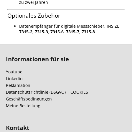
zu zwei Jahren
Optionales Zubehör
Datenempfänger für digitale Messschieber, INSIZE
7315-2
,
7315-3
,
7315-6
,
7315-7
,
7315-8
F
u
Informationen für sie
ß
z
Youtube
e
Linkedin
i
Reklamation
l
Datenschutzrichtlinie (DSGVO) | COOKIES
Geschäftsbedingungen
e
Meine Bestellung
Kontakt