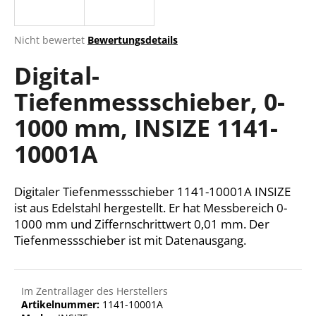
Die
Nicht bewertet
Bewertungsdetails
durchschnittliche
SUCHEN
Digital-
Produktbewertung
ist
Tiefenmessschieber, 0-
0,0
von
W
1000 mm, INSIZE 1141-
5
i
Sternen.
r
10001A
e
m
Digitaler Tiefenmessschieber 1141-10001A INSIZE
p
f
ist aus Edelstahl hergestellt. Er hat Messbereich 0-
e
1000 mm und Ziffernschrittwert 0,01 mm. Der
h
Tiefenmessschieber ist mit Datenausgang.
l
e
n
Im Zentrallager des Herstellers
Artikelnummer:
1141-10001A