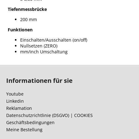
Tiefenmessbrücke
200 mm
Funktionen
Einschalten/Ausschalten (on/off)
Nullsetzen (ZERO)
mm/inch Umschaltung
F
u
Informationen für sie
ß
z
Youtube
e
Linkedin
i
Reklamation
l
Datenschutzrichtlinie (DSGVO) | COOKIES
Geschäftsbedingungen
e
Meine Bestellung