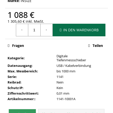
Marke:
INSIZE
1 088 €
1 305,60 € inkl. MwSt.
Verkaufspreis:
IN DEN WARENKORB
Fragen
Teilen
Digitale
Kategorie
:
Tiefenmessschieber
Datenausgang
:
USB / Kabelverbindung
Max. Messbereich
:
bis 1000 mm
Serie
:
1141
Reibrad
:
Nein
Schutz IP
:
Kein
Ziffernschrittwert
:
0,01 mm
Artikelnummer:
:
1141-10001A