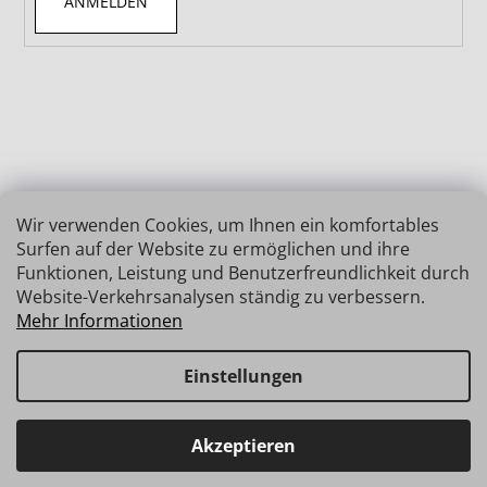
ANMELDEN
Wir verwenden Cookies, um Ihnen ein komfortables
Surfen auf der Website zu ermöglichen und ihre
Funktionen, Leistung und Benutzerfreundlichkeit durch
Website-Verkehrsanalysen ständig zu verbessern.
Mehr Informationen
Einstellungen
Erstellt von Shoptet
Copyright 2026
INSIZE | MESSTECHNIK
. Alle Rechte
Haben Sie Fragen? Wir stehen Ihnen gerne zur Verfügung →
Akzeptieren
vorbehalten.
schnelle Verbindung: info@insz.at