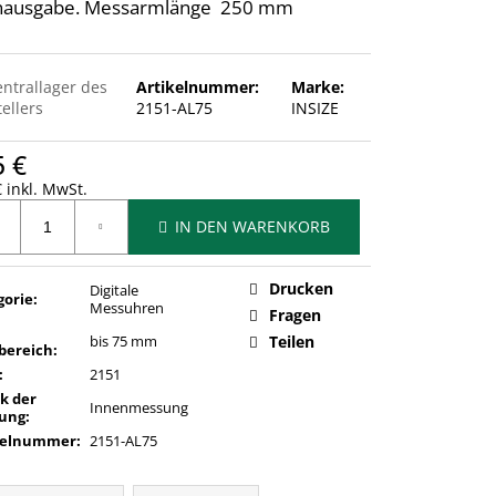
nausgabe. Messarmlänge 250 mm
entrallager des
Artikelnummer:
Marke:
ellers
2151-AL75
INSIZE
5 €
 inkl. MwSt.
ufspreis:
IN DEN WARENKORB
Drucken
Digitale
gorie
:
Messuhren
Fragen
bis 75 mm
Teilen
bereich
:
:
2151
k der
Innenmessung
ung
:
kelnummer
:
2151-AL75