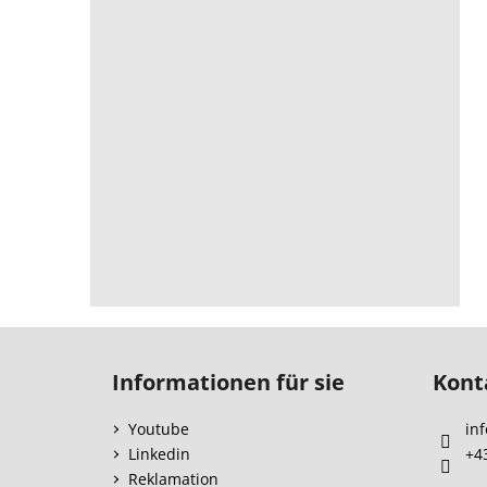
F
u
Informationen für sie
Kont
ß
z
Youtube
inf
e
Linkedin
+4
i
Reklamation