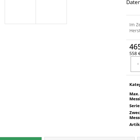
Date
Im Z
Herst
46
558 €
Verka
Kate
Max.
Mess
Serie
Zwec
Mess
Arti