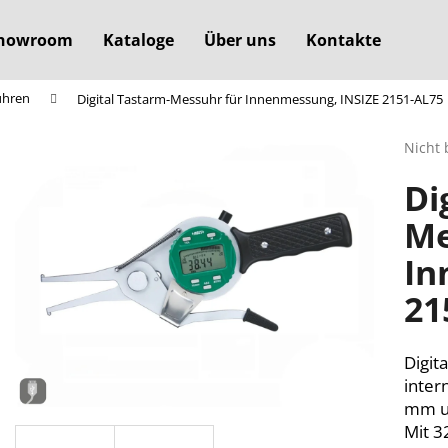
howroom
Kataloge
Über uns
Kontakte
uhren
Digital Tastarm-Messuhr für Innenmessung, INSIZE 2151-AL75
Was suchen Sie?
Die
Nicht 
durchs
Di
Produ
SUCHEN
ist
Me
0,0
von
In
5
Wir empfehlen
Sterne
21
Digit
inter
mm un
Mit 3