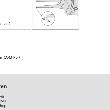
ellbar)
ler COM-Port)
ren
wir
über
Shop