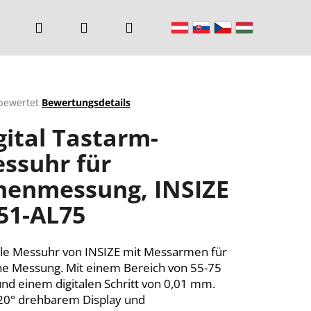
Suchen
Login
Warenkorb
bewertet
Bewertungsdetails
chnittliche
gital Tastarm-
ktbewertung
ssuhr für
nenmessung, INSIZE
n.
51-AL75
ale Messuhr von INSIZE mit Messarmen für
ne Messung. Mit einem Bereich von 55-75
d einem digitalen Schritt von 0,01 mm.
20° drehbarem Display und