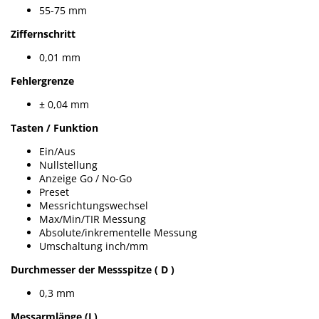
55-75 mm
Ziffernschritt
0,01 mm
Fehlergrenze
± 0,04 mm
Tasten / Funktion
Ein/Aus
Nullstellung
Anzeige Go / No-Go
Preset
Messrichtungswechsel
Max/Min/TIR Messung
Absolute/inkrementelle Messung
Umschaltung inch/mm
Durchmesser der Messspitze ( D )
0,3 mm
Messarmlänge (L)