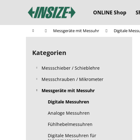
W
Zum
Inhalt
a
ONLINE Shop
S
springen
Zurück
Zurück
r
zum
zum
e
Startseite
Messgeräte mit Messuhr
Digitale Mess
n
Einkaufen
Einkaufen
S
k
e
o
Kategorien
Kategorien
i
überspringen
r
t
b
Messschieber / Schieblehre
e
n
Messschrauben / Mikrometer
l
Messgeräte mit Messuhr
e
Digitale Messuhren
i
s
Analoge Messuhren
t
Fühlhebelmessuhren
e
Digitale Messuhren für