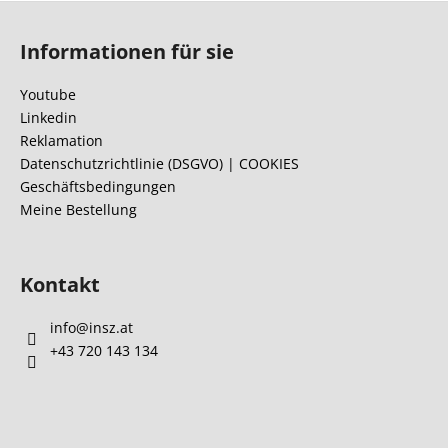
F
u
Informationen für sie
ß
z
Youtube
e
Linkedin
i
Reklamation
l
Datenschutzrichtlinie (DSGVO) | COOKIES
Geschäftsbedingungen
e
Meine Bestellung
Kontakt
info
@
insz.at
+43 720 143 134