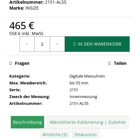
Artikelnummer:
2151-AL55
Marke:
INSIZE
465 €
558 € inkl. MwSt.
Verkaufspreis:
IN DEN WARENKORB
Fragen
Teilen
Kategorie
:
Digitale Messuhren
Max. Messbereich
:
bis 55 mm
Serie
:
2151
Zweck der Messung
:
Innenmessung
Artikelnummer
:
2151-AL55
Beschreibung
Akkreditierte Kalibrierung | Zubehör
Ähnliche (3)
Diskussion