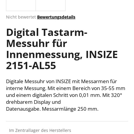
Die
Nicht bewertet
Bewertungsdetails
durchschnittliche
SUCHEN
Digital Tastarm-
Produktbewertung
ist
Messuhr für
0,0
von
W
Innenmessung, INSIZE
5
i
Sternen.
r
2151-AL55
e
m
Digitale Messuhr von INSIZE mit Messarmen für
p
f
interne Messung. Mit einem Bereich von 35-55 mm
e
und einem digitalen Schritt von 0,01 mm. Mit 320°
h
drehbarem Display und
l
Datenausgabe. Messarmlänge 250 mm.
e
n
Im Zentrallager des Herstellers