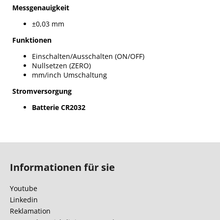
Messgenauigkeit
±0,03 mm
Funktionen
Einschalten/Ausschalten (ON/OFF)
Nullsetzen (ZERO)
mm/inch Umschaltung
Stromversorgung
Batterie CR2032
F
u
Informationen für sie
ß
z
Youtube
e
Linkedin
i
Reklamation