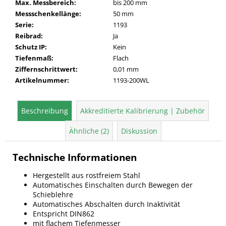
Max. Messbereich
:
bis 200 mm
Messschenkellänge
:
50 mm
Serie
:
1193
Reibrad
:
Ja
Schutz IP
:
Kein
Tiefenmaß
:
Flach
Ziffernschrittwert
:
0,01 mm
Artikelnummer
:
1193-200WL
Beschreibung
Akkreditierte Kalibrierung | Zubehör
Ähnliche (2)
Diskussion
Technische Informationen
Hergestellt aus rostfreiem Stahl
Automatisches Einschalten durch Bewegen der
Schieblehre
Automatisches Abschalten durch Inaktivität
Entspricht DIN862
mit flachem Tiefenmesser