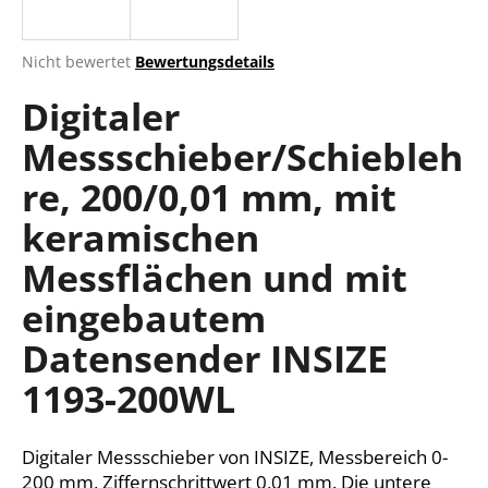
Die
Nicht bewertet
Bewertungsdetails
durchschnittliche
SUCHEN
Digitaler
Produktbewertung
ist
Messschieber/Schiebleh
0,0
von
W
re, 200/0,01 mm, mit
5
i
Sternen.
r
keramischen
e
Messflächen und mit
m
p
eingebautem
f
e
Datensender INSIZE
h
1193-200WL
l
e
n
Digitaler Messschieber von INSIZE, Messbereich 0-
200 mm, Ziffernschrittwert 0,01 mm. Die untere