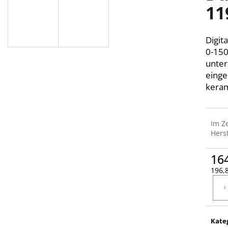
11
Digit
0-150
unter
einge
keram
Im Z
Herst
16
196,8
Verka
Kate