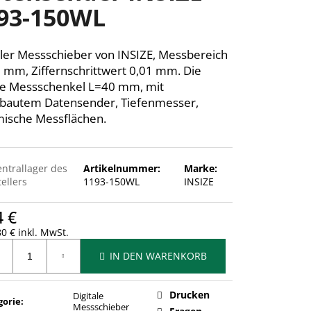
93-150WL
aler Messschieber von INSIZE, Messbereich
 mm, Ziffernschrittwert 0,01 mm. Die
e Messschenkel L=40 mm, mit
bautem Datensender, Tiefenmesser,
ische Messflächen.
entrallager des
Artikelnummer:
Marke:
ellers
1193-150WL
INSIZE
4 €
0 € inkl. MwSt.
ufspreis:
IN DEN WARENKORB
Drucken
Digitale
gorie
:
Messschieber