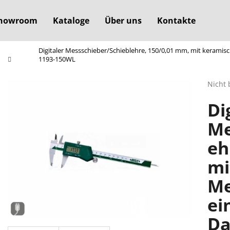
howroom
Kataloge
Über uns
Kontakte
Digitaler Messschieber/Schieblehre, 150/0,01 mm, mit keram
Was suchen Sie?
1193-150WL
Die
Nicht 
durchs
SUCHEN
Di
Produ
ist
Me
0,0
von
Wir empfehlen
eh
5
Sterne
mi
Me
ei
Da