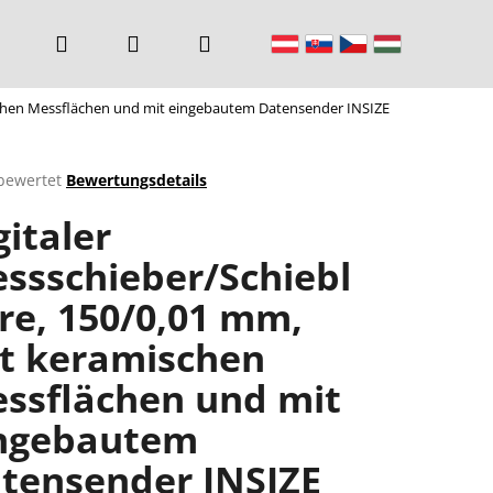
Suchen
Login
Warenkorb
ischen Messflächen und mit eingebautem Datensender INSIZE
bewertet
Bewertungsdetails
chnittliche
gitaler
ktbewertung
ssschieber/Schiebl
re, 150/0,01 mm,
n.
t keramischen
ssflächen und mit
ngebautem
tensender INSIZE