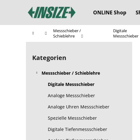
W
Zum
Inhalt
a
ONLINE Shop
S
springen
Zurück
Zurück
r
zum
zum
e
Messschieber /
Digitale
Startseite
n
Einkaufen
Einkaufen
Schieblehre
Messschieber
k
S
o
e
Kategorien
Kategorien
r
i
überspringen
b
t
Messschieber / Schieblehre
e
n
Digitale Messschieber
l
Analoge Messschieber
e
Analoge Uhren Messschieber
i
s
Spezielle Messschieber
t
Digitale Tiefenmessschieber
e