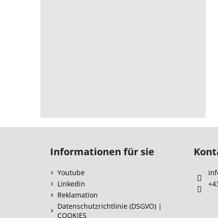
F
u
Informationen für sie
Kont
ß
z
Youtube
inf
e
Linkedin
+4
i
Reklamation
l
Datenschutzrichtlinie (DSGVO) |
COOKIES