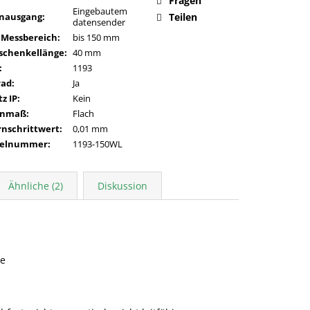
Fragen
Eingebautem
nausgang
:
Teilen
datensender
 Messbereich
:
bis 150 mm
schenkellänge
:
40 mm
:
1193
rad
:
Ja
z IP
:
Kein
enmaß
:
Flach
rnschrittwert
:
0,01 mm
kelnummer
:
1193-150WL
Ähnliche (2)
Diskussion
re