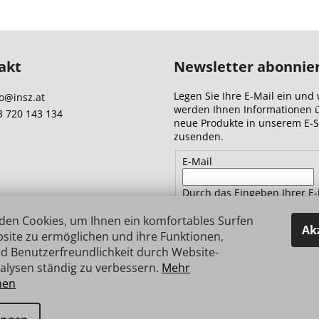
akt
Newsletter abonnie
Legen Sie Ihre E-Mail ein und 
o
@
insz.at
werden Ihnen Informationen 
3 720 143 134
neue Produkte in unserem E-
zusenden.
E-Mail
Durch das Eingeben Ihrer E-
Adresse stimmen Sie
den
Datenschutzbestimmungen 
den Cookies, um Ihnen ein komfortables Surfen
Ak
site zu ermöglichen und ihre Funktionen,
d Benutzerfreundlichkeit durch Website-
ANMELDEN
alysen ständig zu verbessern.
Mehr
nen
e vorbehalten.