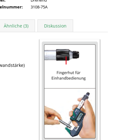
kelnummer
:
3108-75A
Ähnliche (3)
Diskussion
rwandstärke)