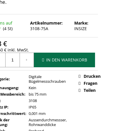
he.
uns auf
Artikelnummer:
Marke:
r
(4 St)
3108-75A
INSIZE
3 €
0 € inkl. MwSt.
ufspreis:
IN DEN WARENKORB
Drucken
Digitale
gorie
:
Bügelmessschrauben
Fragen
nausgang
:
Kein
Teilen
 Messbereich
:
bis 75 mm
:
3108
z IP
:
IP65
rnschrittwert
:
0,001 mm
k der
Aussendurchmessser,
ung
:
Rohrwanddicke
del
:
Drehend