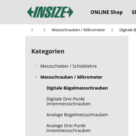
W
Zum
Inhalt
a
ONLINE Shop
S
springen
Zurück
Zurück
r
zum
zum
e
Startseite
Messschrauben / Mikrometer
Digitale
n
Einkaufen
Einkaufen
S
k
e
o
Kategorien
Kategorien
i
überspringen
r
t
b
Messschieber / Schieblehre
e
n
Messschrauben / Mikrometer
l
Digitale Bügelmessschrauben
e
Digitale Drei-Punkt
i
Innenmessschrauben
s
Analoge Bügelmessschrauben
t
e
Analoge Drei-Punkt
Innenmessschrauben