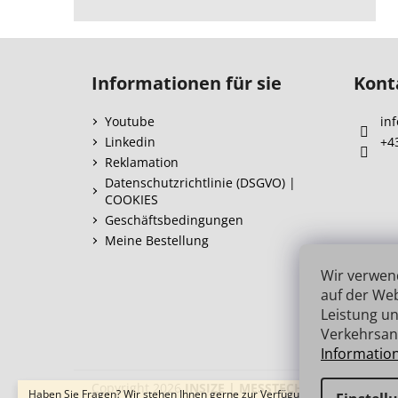
F
u
Informationen für sie
Kont
ß
z
Youtube
inf
e
Linkedin
+4
i
Reklamation
l
Datenschutzrichtlinie (DSGVO) |
COOKIES
e
Geschäftsbedingungen
Meine Bestellung
Wir verwen
auf der Web
Leistung un
Verkehrsan
Informatio
Copyright 2026
INSIZE | MESSTECHNIK
. Alle Recht
Haben Sie Fragen? Wir stehen Ihnen gerne zur Verfügung → schnelle