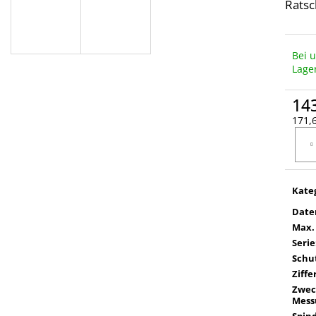
Ratsc
Bei 
Lage
14
171,6
Verka
Kate
Date
Max.
Serie
Schut
Ziffe
Zwec
Mess
Spin