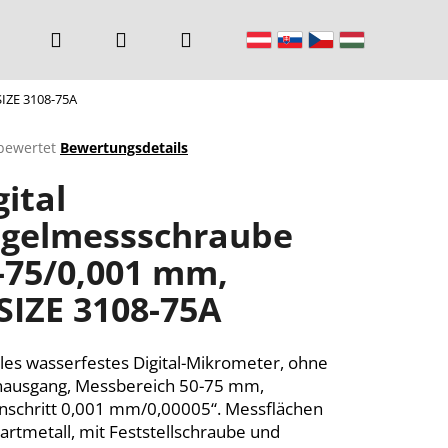
Suchen
Login
Warenkorb
SIZE 3108-75A
bewertet
Bewertungsdetails
chnittliche
gital
ktbewertung
gelmessschraube
-75/0,001 mm,
n.
SIZE 3108-75A
ales wasserfestes Digital-Mikrometer, ohne
ausgang, Messbereich 50-75 mm,
rnschritt 0,001 mm/0,00005“. Messflächen
artmetall, mit Feststellschraube und