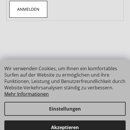
ANMELDEN
Wir verwenden Cookies, um Ihnen ein komfortables
Surfen auf der Website zu ermöglichen und ihre
Funktionen, Leistung und Benutzerfreundlichkeit durch
Website-Verkehrsanalysen ständig zu verbessern.
Mehr Informationen
Einstellungen
Erstellt von Shoptet
Copyright 2026
INSIZE | MESSTECHNIK
. Alle Rechte
Haben Sie Fragen? Wir stehen Ihnen gerne zur Verfügung →
Akzeptieren
vorbehalten.