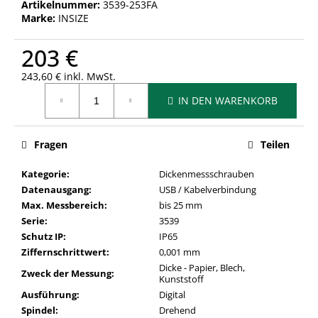
Artikelnummer:
3539-253FA
Marke:
INSIZE
203 €
243,60 € inkl. MwSt.
Verkaufspreis:
IN DEN WARENKORB
Fragen
Teilen
Kategorie
:
Dickenmessschrauben
Datenausgang
:
USB / Kabelverbindung
Max. Messbereich
:
bis 25 mm
Serie
:
3539
Schutz IP
:
IP65
Ziffernschrittwert
:
0,001 mm
Dicke - Papier, Blech,
Zweck der Messung
:
Kunststoff
Ausführung
:
Digital
Spindel
:
Drehend