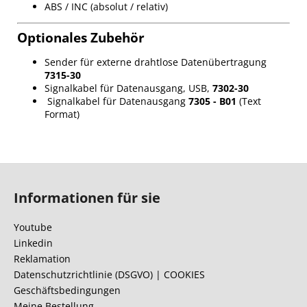
ABS / INC (absolut / relativ)
Optionales Zubehör
Sender für externe drahtlose Datenübertragung
7315-30
Signalkabel für Datenausgang, USB,
7302-30
Signalkabel für Datenausgang
7305 - B01
(Text
Format)
F
u
Informationen für sie
ß
z
Youtube
e
Linkedin
i
Reklamation
l
Datenschutzrichtlinie (DSGVO) | COOKIES
Geschäftsbedingungen
e
Meine Bestellung