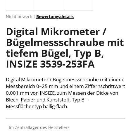
Die
Nicht bewertet
Bewertungsdetails
durchschnittliche
SUCHEN
Digital Mikrometer /
Produktbewertung
ist
Bügelmessschraube mit
0,0
von
W
tiefem Bügel, Typ B,
5
i
Sternen.
r
INSIZE 3539-253FA
e
m
Digital Mikrometer / Bügelmessschraube mit einem
p
f
Messbereich 0–25 mm und einem Ziffernschrittwert
e
0,001 mm von INSIZE, zum Messen der Dicke von
h
Blech, Papier und Kunststoff. Typ B –
l
Messflächentyp ballig-flach.
e
n
Im Zentrallager des Herstellers