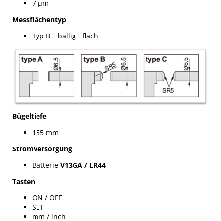
7 µm
Messflächentyp
Typ B – ballig - flach
Bügeltiefe
155 mm
Stromversorgung
Batterie
V13GA / LR44
Tasten
ON / OFF
SET
mm / inch