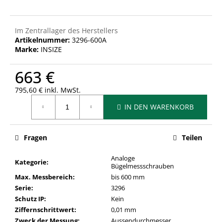
Im Zentrallager des Herstellers
Artikelnummer:
3296-600A
Marke:
INSIZE
663 €
795,60 € inkl. MwSt.
Verkaufspreis:
IN DEN WARENKORB
Fragen
Teilen
Analoge
Kategorie
:
Bügelmessschrauben
Max. Messbereich
:
bis 600 mm
Serie
:
3296
Schutz IP
:
Kein
Ziffernschrittwert
:
0,01 mm
Zweck der Messung
:
Aussendurchmesser