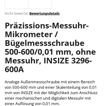
Die
Nicht bewertet
Bewertungsdetails
durchschnittliche
SUCHEN
Präzissions-Messuhr-
Produktbewertung
ist
Mikrometer /
0,0
von
W
Bügelmessschraube
5
i
Sternen.
r
500-600/0,01 mm, ohne
e
Messuhr, INSIZE 3296-
m
p
600A
f
e
h
Analoge Außenmessschraube mit einem Bereich
l
von 500-600 mm und einer Skalenteilung von 0,01
e
mm von INSIZE mit der Möglichkeit zum Anschluss
n
einer mechanischen und digitalen Messuhr mit
einer Auflösung von 0,01 mm.