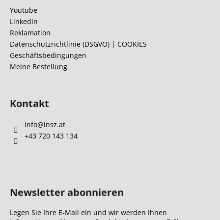
z
Youtube
e
Linkedin
i
Reklamation
l
Datenschutzrichtlinie (DSGVO) | COOKIES
Geschäftsbedingungen
e
Meine Bestellung
Kontakt
info
@
insz.at
+43 720 143 134
Newsletter abonnieren
Legen Sie Ihre E-Mail ein und wir werden Ihnen