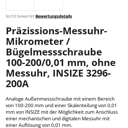
Die
Nicht bewertet
Bewertungsdetails
durchschnittliche
SUCHEN
Präzissions-Messuhr-
Produktbewertung
ist
Mikrometer /
0,0
von
W
Bügelmessschraube
5
i
Sternen.
r
100-200/0,01 mm, ohne
e
Messuhr, INSIZE 3296-
m
p
200A
f
e
h
Analoge Außenmessschraube mit einem Bereich
l
von 100-200 mm und einer Skalenteilung von 0,01
e
mm von INSIZE mit der Möglichkeit zum Anschluss
n
einer mechanischen und digitalen Messuhr mit
einer Auflösung von 0,01 mm.