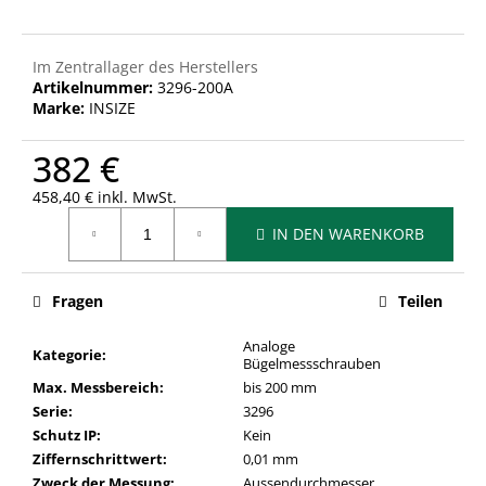
Im Zentrallager des Herstellers
Artikelnummer:
3296-200A
Marke:
INSIZE
382 €
458,40 € inkl. MwSt.
Verkaufspreis:
IN DEN WARENKORB
Fragen
Teilen
Analoge
Kategorie
:
Bügelmessschrauben
Max. Messbereich
:
bis 200 mm
Serie
:
3296
Schutz IP
:
Kein
Ziffernschrittwert
:
0,01 mm
Zweck der Messung
:
Aussendurchmesser