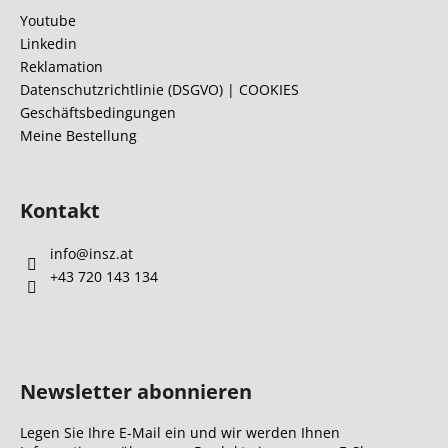
z
Youtube
e
Linkedin
i
Reklamation
l
Datenschutzrichtlinie (DSGVO) | COOKIES
Geschäftsbedingungen
e
Meine Bestellung
Kontakt
info
@
insz.at
+43 720 143 134
Newsletter abonnieren
Legen Sie Ihre E-Mail ein und wir werden Ihnen