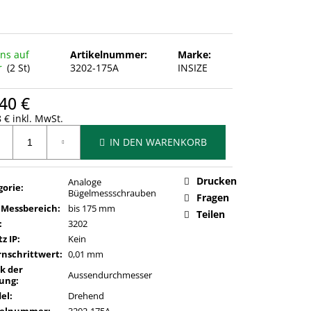
uns auf
Artikelnummer:
Marke:
r
(2 St)
3202-175A
INSIZE
40 €
 € inkl. MwSt.
ufspreis:
IN DEN WARENKORB
Drucken
Analoge
gorie
:
Bügelmessschrauben
Fragen
 Messbereich
:
bis 175 mm
Teilen
:
3202
z IP
:
Kein
rnschrittwert
:
0,01 mm
k der
Aussendurchmesser
ung
:
del
:
Drehend
kelnummer
:
3202-175A