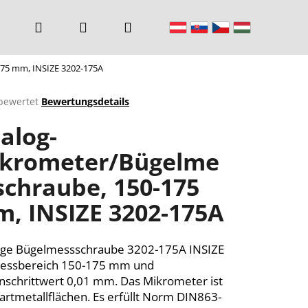
Suchen
Login
Warenkorb
75 mm, INSIZE 3202-175A
bewertet
Bewertungsdetails
chnittliche
alog-
ktbewertung
krometer/Bügelme
schraube, 150-175
n.
, INSIZE 3202-175A
oge Bügelmessschraube 3202-175A INSIZE
Messbereich 150-175 mm und
rnschrittwert 0,01 mm. Das Mikrometer ist
artmetallflächen. Es erfüllt Norm DIN863-