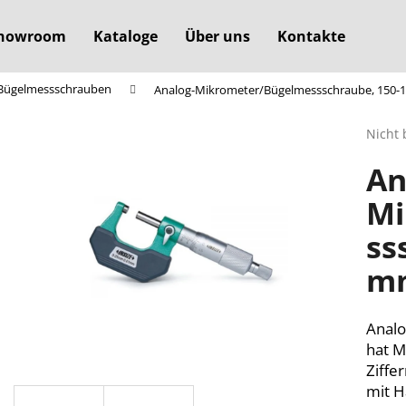
howroom
Kataloge
Über uns
Kontakte
Bügelmessschrauben
Analog-Mikrometer/Bügelmessschraube, 150-1
Was suchen Sie?
Die
Nicht 
durchs
An
Produ
SUCHEN
ist
Mi
0,0
von
ss
5
Wir empfehlen
Sterne
mm
Anal
hat 
Ziffe
mit H