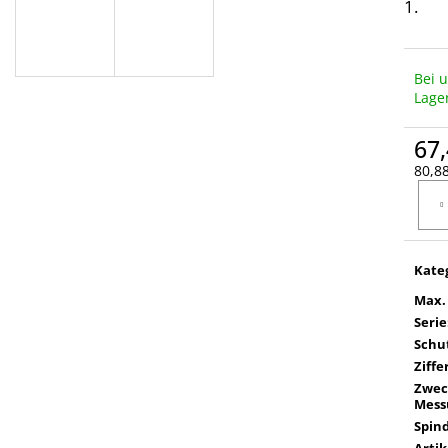
1.
Bei 
Lage
67,
80,88
Verka
Kate
Max.
Serie
Schut
Ziffe
Zwec
Mess
Spin
Arti