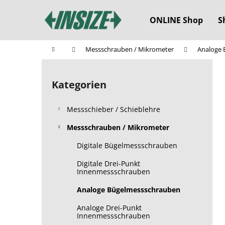
W
Zum
Inhalt
a
ONLINE Shop
S
springen
Zurück
Zurück
r
zum
zum
e
Startseite
Messschrauben / Mikrometer
Analoge 
n
Einkaufen
Einkaufen
S
k
e
o
Kategorien
Kategorien
i
überspringen
r
t
b
Messschieber / Schieblehre
e
n
Messschrauben / Mikrometer
l
Digitale Bügelmessschrauben
e
Digitale Drei-Punkt
i
Innenmessschrauben
s
Analoge Bügelmessschrauben
t
e
Analoge Drei-Punkt
Innenmessschrauben