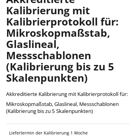
ist
Kalibrierung mit
0,0
von
Kalibrierprotokoll für:
5
SUCHEN
Sternen.
Mikroskopmaßstab,
Glaslineal,
W
Messschablonen
i
r
(Kalibrierung bis zu 5
e
Skalenpunkten)
m
p
f
Akkreditierte Kalibrierung mit Kalibrierprotokoll für:
e
h
Mikroskopmaßstab, Glaslineal, Messschablonen
l
(Kalibrierung bis zu 5 Skalenpunkten)
e
n
Liefertermin der Kalibrierung 1 Woche