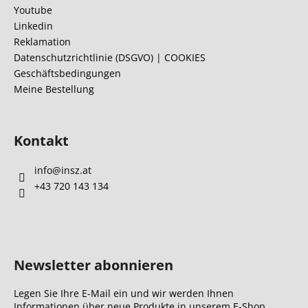
z
Youtube
e
Linkedin
i
Reklamation
l
Datenschutzrichtlinie (DSGVO) | COOKIES
Geschäftsbedingungen
e
Meine Bestellung
Kontakt
info
@
insz.at
+43 720 143 134
Newsletter abonnieren
Legen Sie Ihre E-Mail ein und wir werden Ihnen
Informationen über neue Produkte in unserem E-Shop