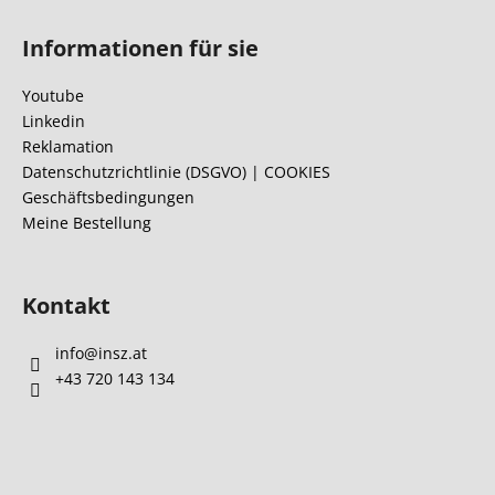
F
u
Informationen für sie
ß
z
Youtube
e
Linkedin
i
Reklamation
l
Datenschutzrichtlinie (DSGVO) | COOKIES
Geschäftsbedingungen
e
Meine Bestellung
Kontakt
info
@
insz.at
+43 720 143 134