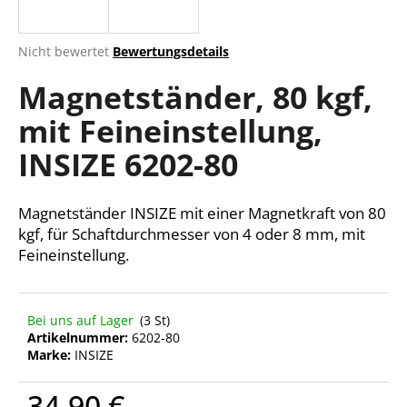
Die
Nicht bewertet
Bewertungsdetails
durchschnittliche
SUCHEN
Magnetständer, 80 kgf,
Produktbewertung
ist
mit Feineinstellung,
0,0
von
W
INSIZE 6202-80
5
i
Sternen.
r
e
Magnetständer INSIZE mit einer Magnetkraft von 80
m
kgf, für Schaftdurchmesser von 4 oder 8 mm, mit
p
Feineinstellung.
f
e
h
Bei uns auf Lager
(3 St)
l
Artikelnummer:
6202-80
e
Marke:
INSIZE
n
34,90 €