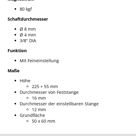
80 kgf
Schaftdurchmesser
Ø
8 mm
Ø 4 mm
3/8" DIA
Funktion
Mit Feineinstellung
Maße
Höhe
225 + 55 mm
Durchmesser von Feststange
16 mm
Durchmesser der einstellbaren Stange
12 mm
Grundfläche
50 x 60 mm