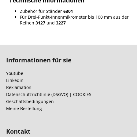
Technische Informationen
Zubehör für Ständer
6301
Für Drei-Punkt-Innenmikrometer bis 100 mm aus der
Reihen
3127
und
3227
F
u
Informationen für sie
ß
z
Youtube
e
Linkedin
i
Reklamation
l
Datenschutzrichtlinie (DSGVO) | COOKIES
Geschäftsbedingungen
e
Meine Bestellung
Kontakt