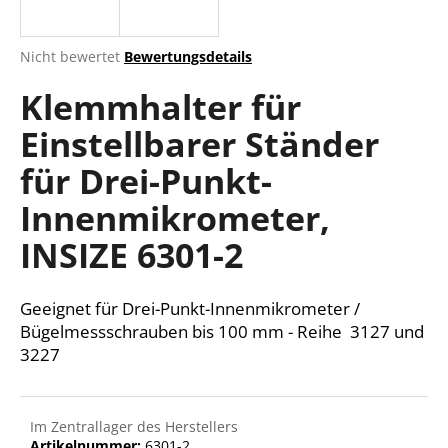
Die
Nicht bewertet
Bewertungsdetails
durchschnittliche
SUCHEN
Klemmhalter für
Produktbewertung
ist
Einstellbarer Ständer
0,0
von
W
für Drei-Punkt-
5
i
Sternen.
r
Innenmikrometer,
e
INSIZE 6301-2
m
p
f
Geeignet für Drei-Punkt-Innenmikrometer /
e
Bügelmessschrauben bis 100 mm - Reihe 3127 und
h
3227
l
e
n
Im Zentrallager des Herstellers
Artikelnummer:
6301-2