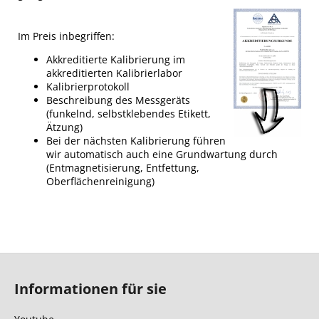
Im Preis inbegriffen:
Akkreditierte Kalibrierung im
akkreditierten Kalibrierlabor
Kalibrierprotokoll
Beschreibung des Messgeräts
(funkelnd, selbstklebendes Etikett,
Ätzung)
Bei der nächsten Kalibrierung führen
wir automatisch auch eine Grundwartung durch
(Entmagnetisierung, Entfettung,
Oberflächenreinigung)
F
u
Informationen für sie
ß
z