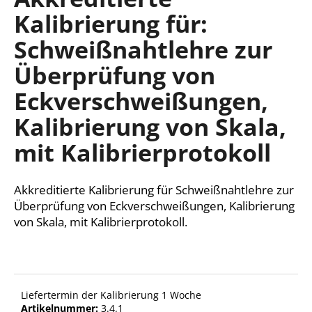
ist
Kalibrierung für:
0,0
von
Schweißnahtlehre zur
5
SUCHEN
Sternen.
Überprüfung von
Eckverschweißungen,
W
Kalibrierung von Skala,
i
r
mit Kalibrierprotokoll
e
m
p
Akkreditierte Kalibrierung für Schweißnahtlehre zur
f
Überprüfung von Eckverschweißungen, Kalibrierung
e
von Skala, mit Kalibrierprotokoll.
h
l
e
n
Liefertermin der Kalibrierung 1 Woche
Artikelnummer:
3.4.1