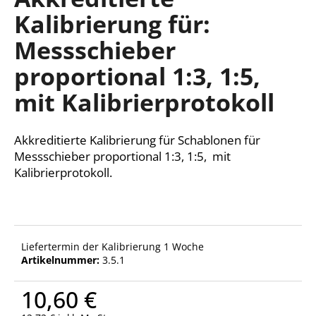
ist
Kalibrierung für:
0,0
von
Messschieber
5
SUCHEN
Sternen.
proportional 1:3, 1:5,
mit Kalibrierprotokoll
W
i
Akkreditierte Kalibrierung für Schablonen für
r
Messschieber proportional 1:3, 1:5, mit
e
Kalibrierprotokoll.
m
p
f
e
h
Liefertermin der Kalibrierung 1 Woche
l
Artikelnummer:
3.5.1
e
n
10,60 €