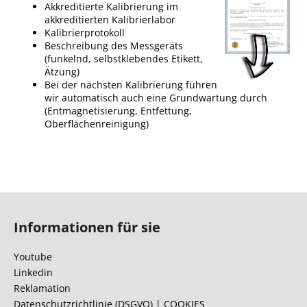
Akkreditierte Kalibrierung im
akkreditierten Kalibrierlabor
Kalibrierprotokoll
Beschreibung des Messgeräts
(funkelnd, selbstklebendes Etikett,
Ätzung)
Bei der nächsten Kalibrierung führen
wir automatisch auch eine Grundwartung durch
(Entmagnetisierung, Entfettung,
Oberflächenreinigung)
F
u
Informationen für sie
ß
z
Youtube
e
Linkedin
i
Reklamation
Datenschutzrichtlinie (DSGVO) | COOKIES